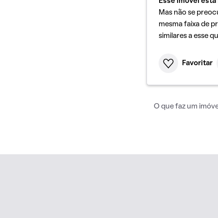
Esse imóvel está 
Mas não se preoc
mesma faixa de pr
similares a esse q
Favoritar
O que faz um imóvel