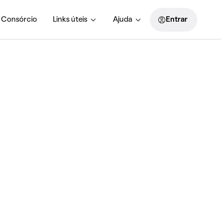
Consórcio
Links úteis
Ajuda
Entrar