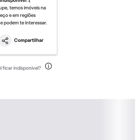
indisponível :(
upe, temos imóveis na
eço e em regiões
ue podem te interessar.
Compartilhar
 ficar indisponível?