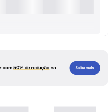
ar com
50% de redução
na
Saiba mais