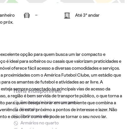
banheiro
-
Até 3° andar
o próx.
 excelente opção para quem busca um lar compacto e
o é ideal para solteiros ou casais que valorizam praticidades e
móvel oferece fácil acesso a diversas comodidades e serviços.
a proximidades com o América Futebol Clube, um estádio que
ara os amantes de futebol e atividades ao ar livre. A
 esteja sempre conectado às principais vias de acesso da
Itens indisponíveis
sso, a região é bem servida de transporte público, o que torna a
Banheira de hidromassagem
feito para quem deseja morar em um ambiente que combina a
Varanda
veniência de estar próximo a pontos de interesse e lazer. Não
Piscina privativa
o e descobrir como ele pode se tornar o seu novo lar.
Armários no quarto