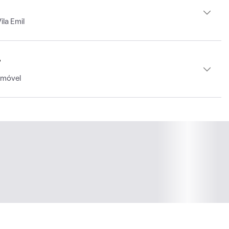
la Emil
r
imóvel