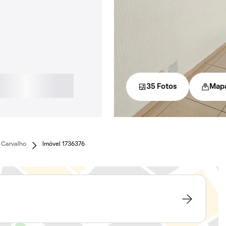
35 Fotos
Map
 Carvalho
Imóvel 1736376