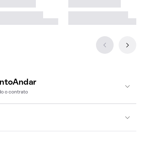
intoAndar
o o contrato