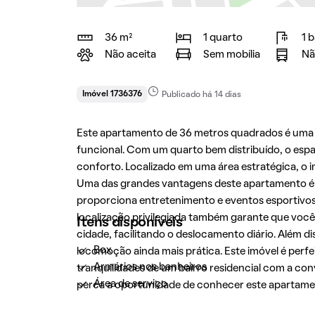
36 m²
1 quarto
1 
Não aceita
Sem mobília
Nã
Imóvel 1736376
Publicado há 14 dias
Este apartamento de 36 metros quadrados é uma
funcional. Com um quarto bem distribuído, o espaç
conforto. Localizado em uma área estratégica, o i
Uma das grandes vantagens deste apartamento é 
proporciona entretenimento e eventos esportivos p
localização privilegiada também garante que você
Itens disponíveis
cidade, facilitando o deslocamento diário. Além di
Box
locomoção ainda mais prática. Este imóvel é per
Armários nos banheiros
tranquilidades de um bairro residencial com a con
Área de serviço
perca a oportunidade de conhecer este apartament