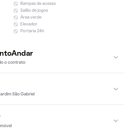
Rampas de acesso
Salão de jogos
Área verde
Elevador
Portaria 24h
intoAndar
o o contrato
ardim São Gabriel
r
imóvel