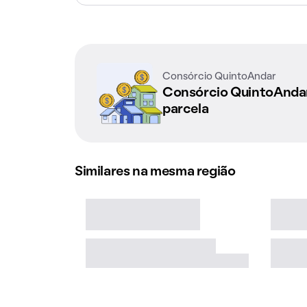
Consórcio QuintoAndar
Consórcio QuintoAnd
parcela
Similares na mesma região