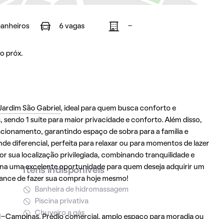
banheiros
6 vagas
-
o próx.
Jardim São Gabriel
, ideal para quem busca conforto e
 sendo 1 suíte para maior privacidade e conforto. Além disso,
acionamento, garantindo espaço de sobra para a família e
de diferencial, perfeita para relaxar ou para momentos de lazer
r sua localização privilegiada, combinando tranquilidade e
iona uma excelente oportunidade para quem deseja adquirir um
Itens indisponíveis
hance de fazer sua compra hoje mesmo!
Banheira de hidromassagem
Piscina privativa
Chuveiro a gás
-Campinas. Prédio comercial, amplo espaço para moradia ou