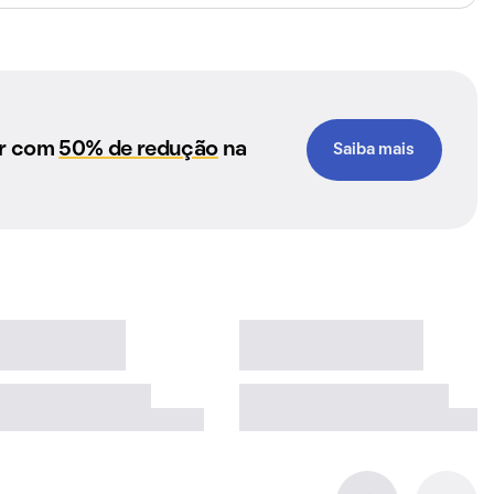
ar com
50% de redução
na
Saiba mais