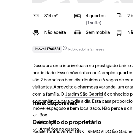
314 m²
4 quartos
2 
(1 suíte)
Não aceita
Sem mobília
Nã
Imóvel 1760531
Publicado há 2 meses
Descubra uma incrível casa no prestigiado bairro
praticidade. Esse imóvel oferece 4 amplos quartos,
são 2 banheiros bem distribuídos e 6 vagas de est
visitantes. Aproveite a charmosa varanda, um gran
com a família. O
Jardim São Gabriel
é conhecido po
conveniência para o dia a dia. Esta casa proporc
Itens disponíveis
imóvel espaçoso e bem localizado. Não perca a c
Box
Descrição do proprietário
Varanda
Armários no quarto
Excelente imóvel no [LINK_REMOVIDO]ão Gabriel