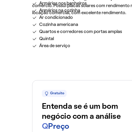
Armários nos banheiros
comércio. Possui placas solares com rendimento
Armários na cozinha
locação comercial, com excelente rendimento.
Ar condicionado
Cozinha americana
Quartos e corredores com portas amplas
Quintal
Área de serviço
Gratuito
Entenda se é um bom
negócio com a análise
Q
Preço