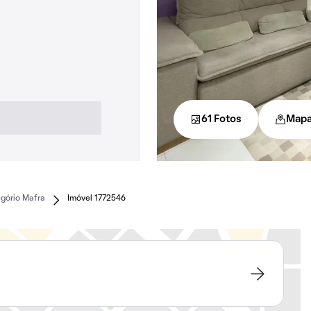
61 Fotos
Map
gório Mafra
Imóvel 1772546