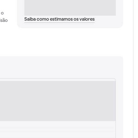
 o
Saiba como estimamos os valores
isão