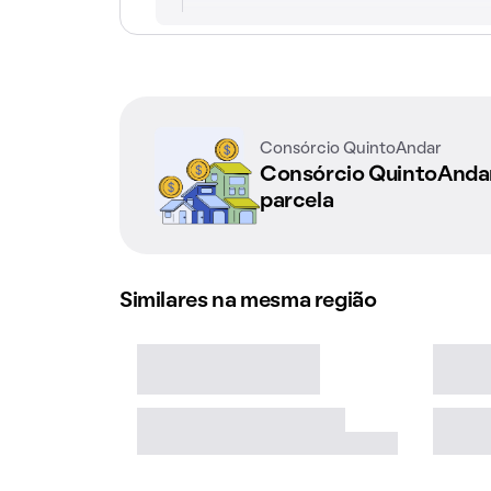
Consórcio QuintoAndar
Consórcio QuintoAnd
parcela
Similares na mesma região