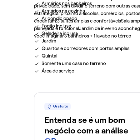
Armários nos banheiros
privacidade, sem dividir o terreno com outras cas
Armários na cozinha
estratégica, próximo a escolas, comércios, posto
Ar condicionado
encantam:3 suítes amplas e confortáveisSala amp
Fogão incluso
planejada e funcionalJardim de inverno aconchega
Geladeira inclusa
você imaginar3 banheiros + 1 lavabo no térreo
Jardim
Quartos e corredores com portas amplas
Quintal
Somente uma casa no terreno
Área de serviço
Gratuito
Entenda se é um bom
negócio com a análise