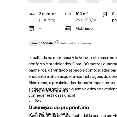
3 quartos
100 m²
Se
(3 suítes)
R$ 6.250/m²
pr
-
Mobiliado
Imóvel 1772546
Publicado há 7 meses
Localizada na charmosa
Vila Verde
, esta casa mo
conforto e praticidades. Com 100 metros quadrad
banheiros, garantindo espaço e comodidades para t
enquanto a churrasqueira nas instalações do con
Além disso, a proximidades de locais importantes
ainda mais atrativa para quem valoriza conveniênc
Itens disponíveis
conhecer esta casa única!
Box
Descrição do proprietário
Varanda
Armários no quarto
Vendo Sobrado porteira fechada!Já pensou em v