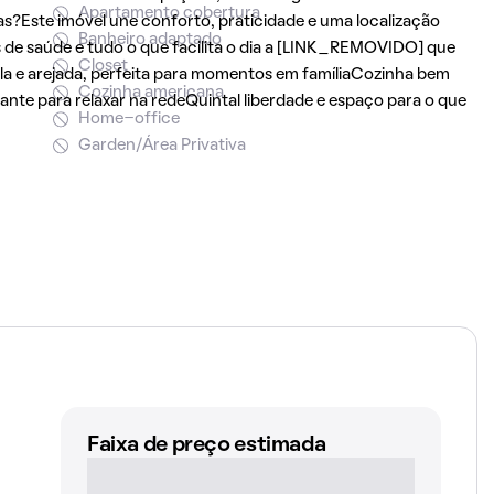
Apartamento cobertura
as?Este imóvel une conforto, praticidade e uma localização
Banheiro adaptado
s de saúde e tudo o que facilita o dia a [LINK_REMOVIDO] que
Closet
la e arejada, perfeita para momentos em famíliaCozinha bem
Cozinha americana
nte para relaxar na redeQuintal liberdade e espaço para o que
Home-office
Garden/Área Privativa
Faixa de preço estimada