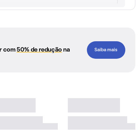
ar com
50% de redução
na
Saiba mais