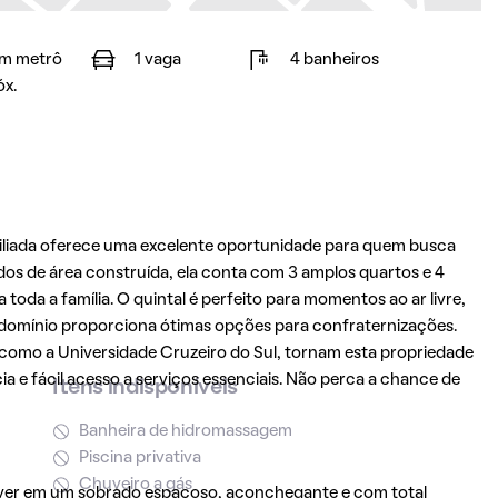
m metrô
1 vaga
4 banheiros
óx.
biliada oferece uma excelente oportunidade para quem busca
os de área construída, ela conta com 3 amplos quartos e 4
oda a família. O quintal é perfeito para momentos ao ar livre,
domínio proporciona ótimas opções para confraternizações.
, como a Universidade Cruzeiro do Sul, tornam esta propriedade
ia e fácil acesso a serviços essenciais. Não perca a chance de
Itens indisponíveis
Banheira de hidromassagem
Piscina privativa
Chuveiro a gás
iver em um sobrado espaçoso, aconchegante e com total