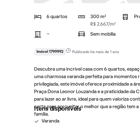
6 quartos
300 m²
Pr
R$ 2.667/m²
-
Sem mobília
Imóvel 1799992
Publicado há mais de 1 ano
Descubra uma incrível casa com 6 quartos, espa
uma charmosa varanda perfeita para momentos rel
privilegiada, este imóvel oferece proximidade a 
Praça Dona Leonor Louzanda e a praticidade da Ci
para lazer ao ar livre, ideal para quem valoriza c
certa para aproveitar o melhor que a região tem 
Itens disponíveis
família.
Varanda