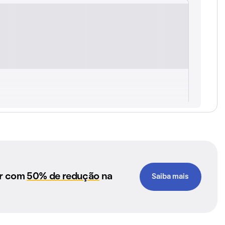
ar com
50% de redução
na
Saiba mais