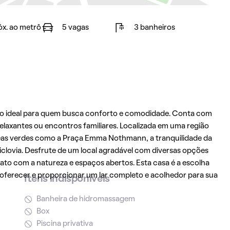
óx. ao metrô
5 vagas
3 banheiros
ço ideal para quem busca conforto e comodidade. Conta com
axantes ou encontros familiares. Localizada em uma região
áreas verdes como a Praça Emma Nothmann, a tranquilidade da
clovia. Desfrute de um local agradável com diversas opções
ontato com a natureza e espaços abertos. Esta casa é a escolha
a oferecer e proporcionar um lar completo e acolhedor para sua
Itens indisponíveis
Banheira de hidromassagem
Box
Piscina privativa