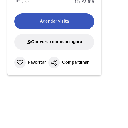
IPTU
12x R$ 155
Agendar visita
Converse conosco agora
Favoritar
Compartilhar