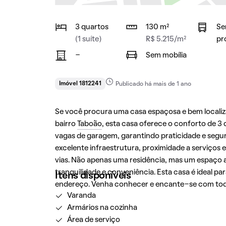
3 quartos
130 m²
Se
(1 suíte)
R$ 5.215/m²
pr
-
Sem mobília
Imóvel 1812241
Publicado há mais de 1 ano
Se você procura uma casa espaçosa e bem localiz
bairro
Taboão
, esta casa oferece o conforto de 3 
vagas de garagem, garantindo praticidade e segura
excelente infraestrutura, proximidade a serviços e
vias. Não apenas uma residência, mas um espaço 
tranquilidade e conveniência. Esta casa é ideal 
Itens disponíveis
endereço. Venha conhecer e encante-se com todos
Varanda
Armários na cozinha
Área de serviço