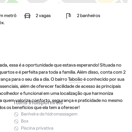
m metrô
2 vagas
2 banheiros
óx.
ada, essa é a oportunidade que estava esperando! Situada no
quartos e é perfeita para toda a família. Além disso, conta com 2
nça para o seu dia a dia. O bairro
Taboão
é conhecido por sua
ssenciais, além de oferecer facilidade de acesso às principais
acolhedor e funcional em uma localização que harmoniza
para quem valoriza conforto, segurança e praticidade no mesmo
Itens indisponíveis
 os benefícios que ela tem a oferecer!
Banheira de hidromassagem
Box
Piscina privativa