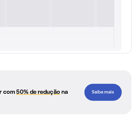
ar com
50% de redução
na
Saiba mais