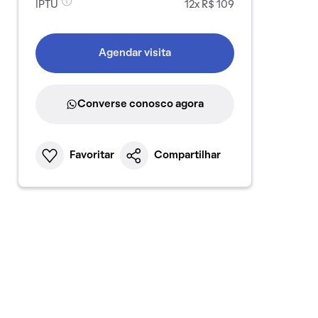
IPTU
12x R$ 109
Agendar visita
Converse conosco agora
Favoritar
Compartilhar