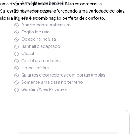
Armários nos banheiros
so a diversas regiões da cidade. Para as compras e
Ar condicionado
Sul estão nas redondezas, oferecendo uma variedade de lojas,
Chuveiro a gás
ácara Inglesa
é a combinação perfeita de conforto,
Apartamento cobertura
Fogão incluso
Geladeira inclusa
Banheiro adaptado
Closet
Cozinha americana
Home-office
Quartos e corredores com portas amplas
Somente uma casa no terreno
Garden/Área Privativa