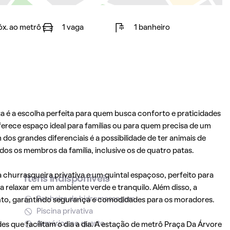
óx. ao metrô
1 vaga
1 banheiro
sa é a escolha perfeita para quem busca conforto e praticidades
ferece espaço ideal para famílias ou para quem precisa de um
os grandes diferenciais é a possibilidade de ter animais de
os os membros da família, inclusive os de quatro patas.
churrasqueira privativa e um quintal espaçoso, perfeito para
Itens indisponíveis
a relaxar em um ambiente verde e tranquilo. Além disso, a
Banheira de hidromassagem
to, garantindo segurança e comodidades para os moradores.
Piscina privativa
Armários no quarto
es que facilitam o dia a dia. A estação de metrô Praça Da Árvore