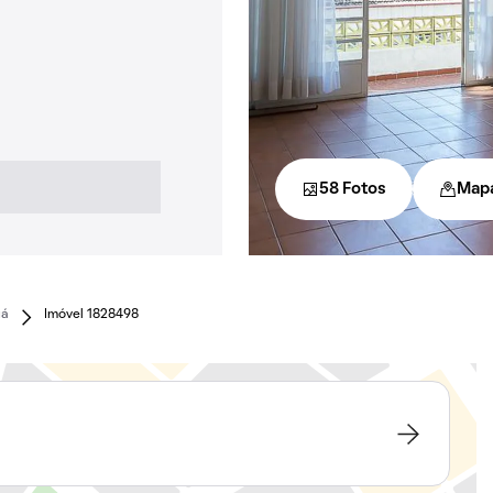
58 Fotos
Map
uá
Imóvel 1828498