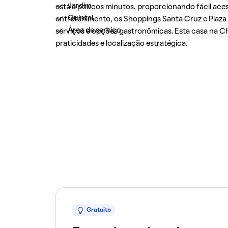
Jardim
está a poucos minutos, proporcionando fácil aces
Quintal
entretenimento, os Shoppings Santa Cruz e Plaza 
Área de serviço
serviços e opções gastronômicas. Esta casa na
Ch
praticidades e localização estratégica.
Gratuito