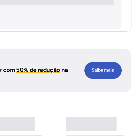
ar com
50% de redução
na
Saiba mais