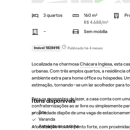
3 quartos
160 m²
Pr
R$ 4.688/m²
-
Sem mobília
Imóvel 1828498
Publicado há 4 meses
Localizada na charmosa
Chácara Inglesa
, esta ca
urbanas. Com três amplos quartos, a residência o
ambiente extra para home office ou hóspedes. Um d
estimação, tornando-se um lar acolhedor para tod
Para os momentos de lazer, a casa conta com uma 
Itens disponíveis
confraternizações ao ar livre ou simplesmente par
Box
propriedade dispõe de uma vaga de estacionamen
Varanda
Armários na cozinha
A localização é outro ponto forte, com proximidad