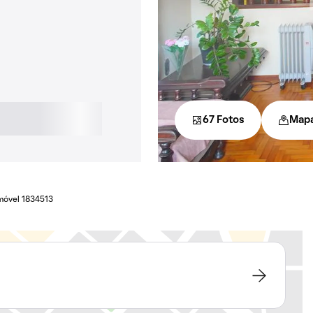
67 Fotos
Map
móvel 1834513