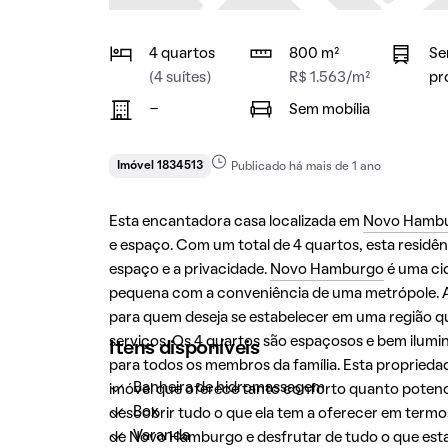
4 quartos
800 m²
Se
(4 suítes)
R$ 1.563/m²
pr
-
Sem mobília
Imóvel 1834513
Publicado há mais de 1 ano
Esta encantadora casa localizada em
Novo Hamb
e espaço. Com um total de 4 quartos, esta residên
espaço e a privacidade.
Novo Hamburgo
é uma ci
pequena com a conveniência de uma metrópole. A c
para quem deseja se estabelecer em uma região que
serviços. Os 4 quartos são espaçosos e bem ilu
Itens disponíveis
para todos os membros da família. Esta proprieda
Banheira de hidromassagem
imóvel que oferece tanto conforto quanto potenci
Box
descobrir tudo o que ela tem a oferecer em termo
Varanda
de
Novo Hamburgo
e desfrutar de tudo o que est