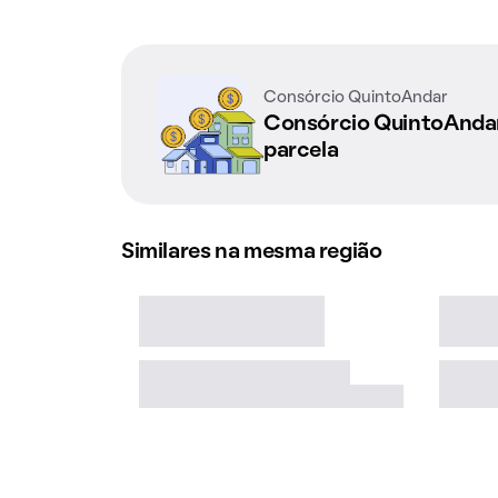
Consórcio QuintoAndar
Consórcio QuintoAnd
parcela
Similares na mesma região