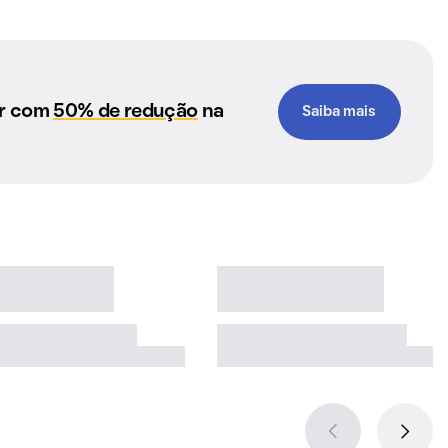
ar com
50% de redução
na
Saiba mais