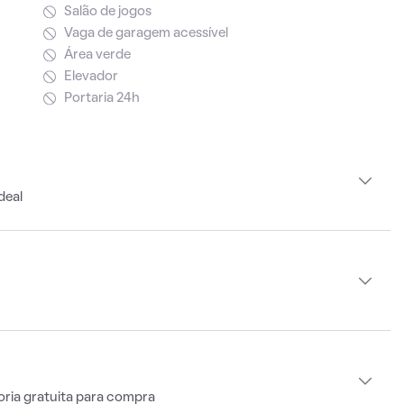
Salão de jogos
Vaga de garagem acessível
Área verde
Elevador
Portaria 24h
deal
oria gratuita para compra