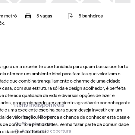
m metrô
5 vagas
5 banheiros
óx.
urgo
é uma excelente oportunidade para quem busca conforto
cia oferece um ambiente ideal para famílias que valorizam o
dade que combina tranquilamente o charme de uma cidade
asa, com sua estrutura sólida e design acolhedor, é perfeita
 oferece qualidade de vida e diversas opções de lazer e
minados, proporcionando um ambiente agradável e aconchegante
Itens indisponíveis
de é uma excelente escolha para quem deseja investir em um
Piscina privativa
al de valorização. Não perca a chance de conhecer esta casa e
Chuveiro a gás
s de conforto e praticidades. Venha fazer parte da comunidade
Apartamento cobertura
a cidade tem a oferecer.