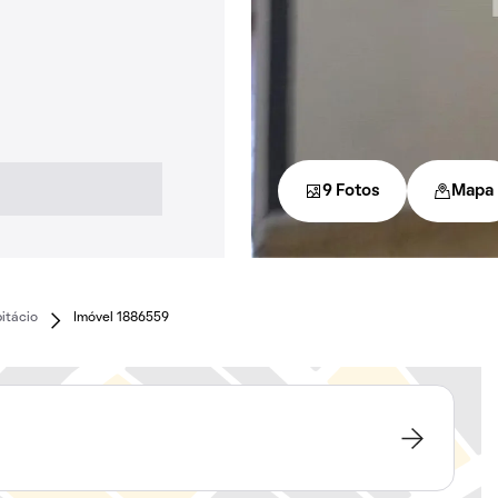
9 Fotos
Mapa
itácio
Imóvel 1886559