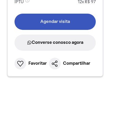
IPTU
12x R$ 97
Agendar visita
Converse conosco agora
Favoritar
Compartilhar