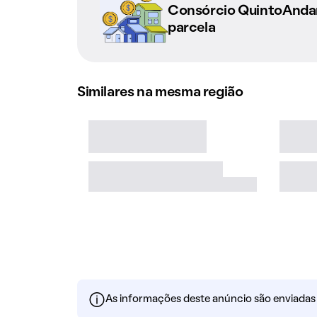
Consórcio QuintoAnd
parcela
Similares na mesma região
As informações deste anúncio são enviadas po