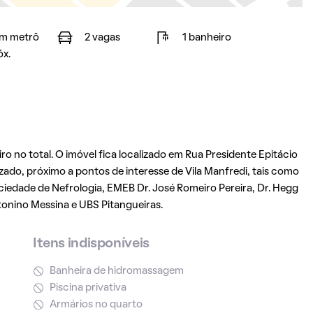
m metrô
2 vagas
1 banheiro
óx.
o no total. O imóvel fica localizado em Rua Presidente Epitácio
izado, próximo a pontos de interesse de Vila Manfredi, tais como
iedade de Nefrologia, EMEB Dr. José Romeiro Pereira, Dr. Hegg
tonino Messina e UBS Pitangueiras.
Itens indisponíveis
Banheira de hidromassagem
Piscina privativa
Armários no quarto