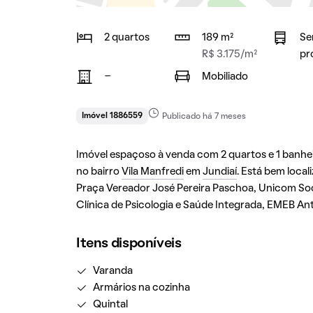
2 quartos
189 m²
Se
R$ 3.175/m²
pr
-
Mobiliado
Imóvel 1886559
Publicado há 7 meses
Imóvel espaçoso à venda com 2 quartos e 1 banheir
no bairro
Vila Manfredi
em
Jundiaí
. Está bem local
Praça Vereador José Pereira Paschoa, Unicom Soc
Clínica de Psicologia e Saúde Integrada, EMEB An
Itens disponíveis
Varanda
Armários na cozinha
Quintal