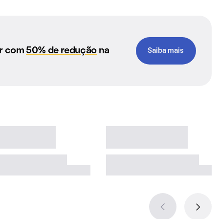
ar com
50% de redução
na
Saiba mais