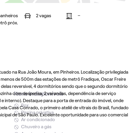
banheiros
2 vagas
-
trô próx.
do na Rua João Moura, em Pinheiros. Localização privilegiada
 menos de 500m das estações de metrô Fradique, Oscar Freire
 delas reversível, 4 dormitórios sendo que o segundo dormitório
Itens indisponíveis
ozinha com despensa, 2 varandas, dependência de serviço
l e interno). Destaque para a porta de entrada do imóvel, onde
Box
la Casa Conrado, o primeiro ateliê de vitrais do Brasil, fundado
Piscina privativa
icipal de São Paulo. Excelente oportunidade para uso comercial
Ar condicionado
Chuveiro a gás