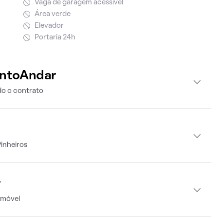
Vaga de garagem acessível
Área verde
Elevador
Portaria 24h
intoAndar
o o contrato
inheiros
r
imóvel