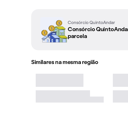
Consórcio QuintoAndar
Consórcio QuintoAnd
parcela
Similares na mesma região