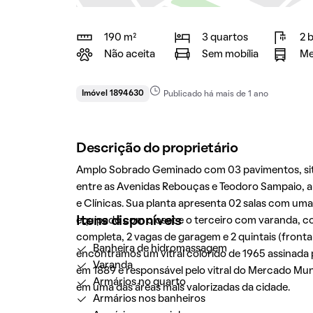
190 m²
3 quartos
2 
Não aceita
Sem mobília
Me
Imóvel 1894630
Publicado há mais de 1 ano
Descrição do proprietário
Amplo Sobrado Geminado com 03 pavimentos, situa
entre as Avenidas Rebouças e Teodoro Sampaio, a
e Clínicas. Sua planta apresenta 02 salas com uma
Itens disponíveis
equipado com closet e o terceiro com varanda, c
completa, 2 vagas de garagem e 2 quintais (fronta
Banheira de hidromassagem
encontramos um vitral colorido de 1965 assinada pe
Varanda
em 1889 e responsável pelo vitral do Mercado Mun
Armários no quarto
em uma das áreas mais valorizadas da cidade.
Armários nos banheiros