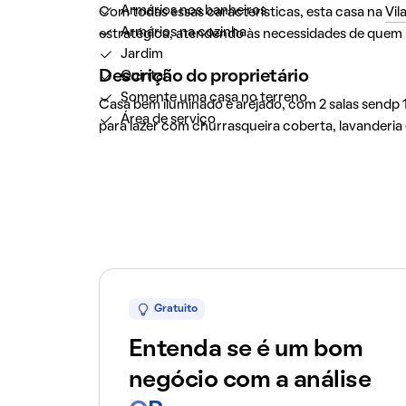
Armários nos banheiros
Com todas essas características, esta casa na
Vil
Armários na cozinha
estratégica, atendendo às necessidades de quem
Jardim
Descrição do proprietário
Quintal
Somente uma casa no terreno
Casa bem iluminado e arejado, com 2 salas sendp 1 
Área de serviço
para lazer com churrasqueira coberta, lavanderia
Gratuito
Entenda se é um bom
negócio com a análise