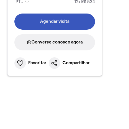
IPTU
12x R$ 534
Agendar visita
Converse conosco agora
Favoritar
Compartilhar