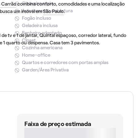
Chuveiro a gás
a Carrão
combina conforto, comodidades e uma localização
Apartamento cobertura
 busca um imóvel em
São Paulo
.
Fogão incluso
Geladeira inclusa
Banheiro adaptado
de tv e 1 de jantar, Quintal espaçoso, corredor lateral, fundo
Closet
 e 1 quarto ou despensa. Casa tem 3 pavimentos.
Cozinha americana
Home-office
Quartos e corredores com portas amplas
Garden/Área Privativa
Faixa de preço estimada