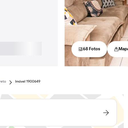
68 Fotos
Map
reto
Imóvel 1900649