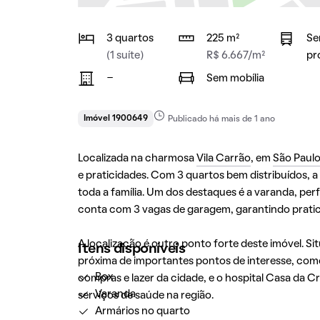
3 quartos
225 m²
Se
(1 suíte)
R$ 6.667/m²
pr
-
Sem mobília
Imóvel 1900649
Publicado há mais de 1 ano
Localizada na charmosa
Vila Carrão
, em
São Paul
e praticidades. Com 3 quartos bem distribuídos, 
toda a família. Um dos destaques é a varanda, per
conta com 3 vagas de garagem, garantindo pratici
A localização é outro ponto forte deste imóvel. S
Itens disponíveis
próxima de importantes pontos de interesse, como
Box
compras e lazer da cidade, e o hospital Casa da C
Varanda
serviços de saúde na região.
Armários no quarto