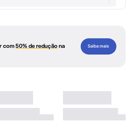
ar com
50% de redução
na
Saiba mais