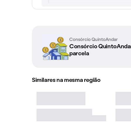
Consórcio QuintoAndar
Consórcio QuintoAnd
parcela
Similares na mesma região