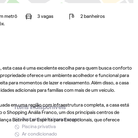
m metrô
3 vagas
2 banheiros
óx.
o
, esta casa é uma excelente escolha para quem busca conforto
a propriedade oferece um ambiente acolhedor e funcional para
feita para momentos de lazer e relaxamento. Além disso, a casa
dades adicionais para famílias com mais de um veículo.
ituada em uma região com infraestrutura completa, a casa está
Itens indisponíveis
 o Shopping Anália Franco, um dos principais centros de
Banheira de hidromassagem
riança Betinho Lar Espírita para Excepcionais, que oferece
Piscina privativa
Ar condicionado