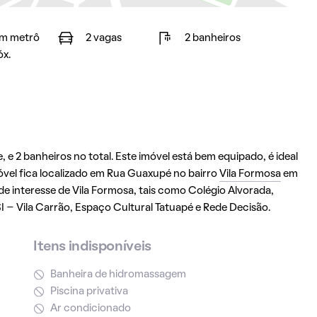
m metrô
2 vagas
2 banheiros
óx.
 e 2 banheiros no total. Este imóvel está bem equipado, é ideal
el fica localizado em Rua Guaxupé no bairro
Vila Formosa
em
de interesse de Vila Formosa, tais como Colégio Alvorada,
I – Vila Carrão, Espaço Cultural Tatuapé e Rede Decisão.
Itens indisponíveis
Banheira de hidromassagem
Piscina privativa
Ar condicionado