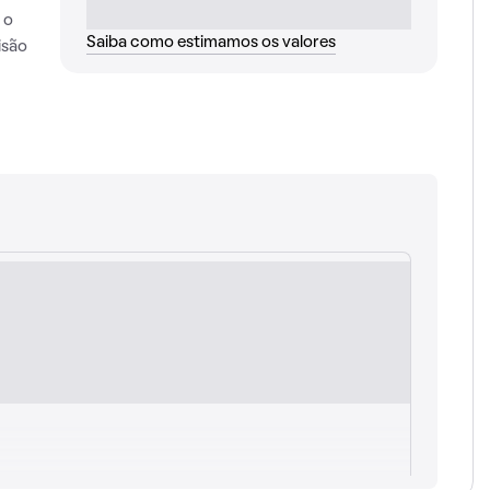
 o
Saiba como estimamos os valores
isão