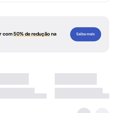
ar com
50% de redução
na
Saiba mais