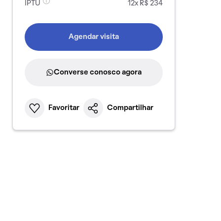
IPTU
12x R$ 234
Agendar visita
Converse conosco agora
Favoritar
Compartilhar