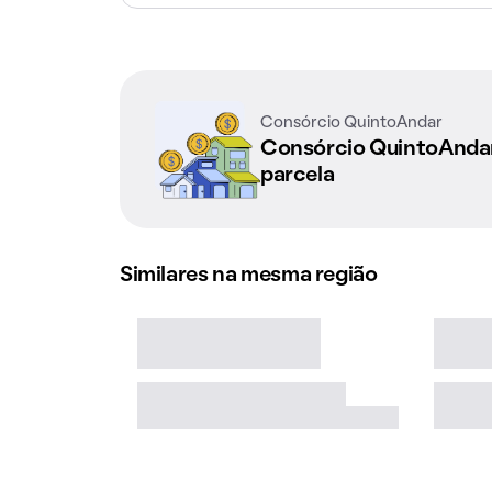
Consórcio QuintoAndar
Consórcio QuintoAnd
parcela
Similares na mesma região