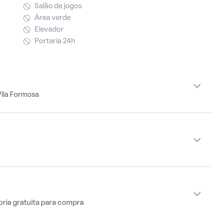
Salão de jogos
Área verde
Elevador
Portaria 24h
Vila Formosa
oria gratuita para compra