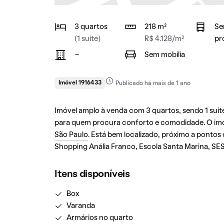
3 quartos
218 m²
Se
(1 suíte)
R$ 4.128/m²
pr
-
Sem mobília
Imóvel 1916433
Publicado há mais de 1 ano
Imóvel amplo à venda com 3 quartos, sendo 1 suíte,
para quem procura conforto e comodidade. O imóv
São Paulo
. Está bem localizado, próximo a pontos 
Shopping Anália Franco, Escola Santa Marina, SES
Itens disponíveis
Box
Varanda
Armários no quarto