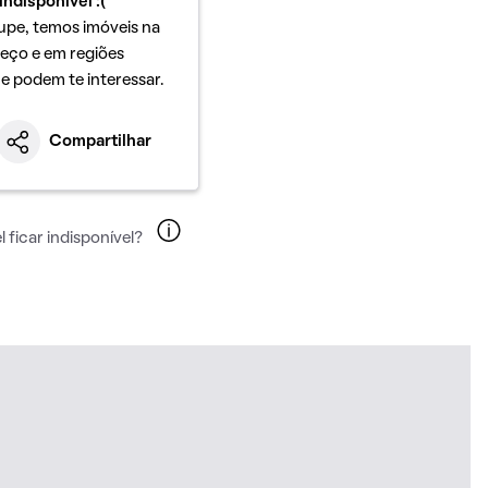
indisponível :(
upe, temos imóveis na
eço e em regiões
ue podem te interessar.
Compartilhar
 ficar indisponível?