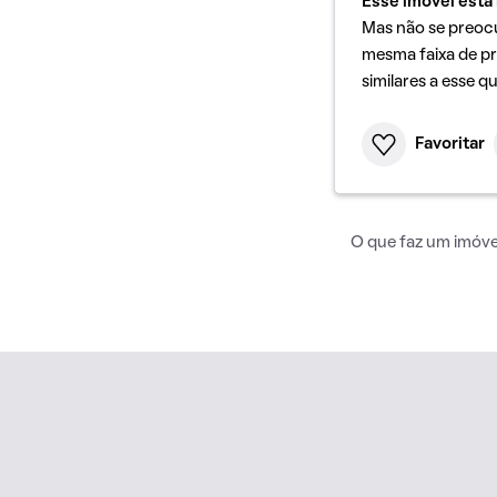
Esse imóvel está 
Mas não se preoc
mesma faixa de pr
similares a esse q
Favoritar
O que faz um imóvel