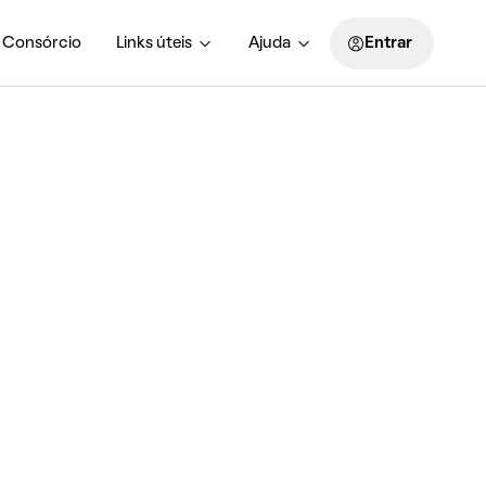
Consórcio
Links úteis
Ajuda
Entrar