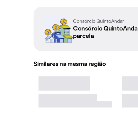
Consórcio QuintoAndar
Consórcio QuintoAnd
parcela
Similares na mesma região