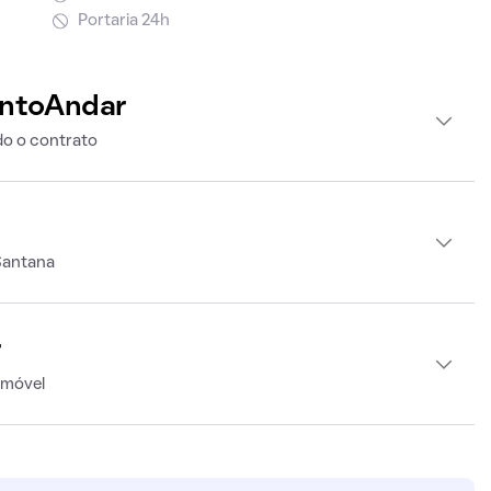
Portaria 24h
intoAndar
o o contrato
Santana
r
imóvel