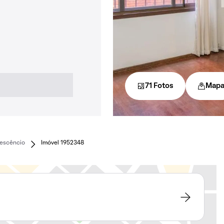
71 Fotos
Map
escêncio
Imóvel 1952348