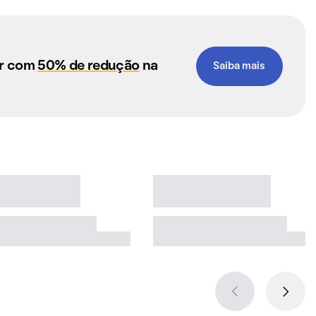
ar com
50% de redução
na
Saiba mais