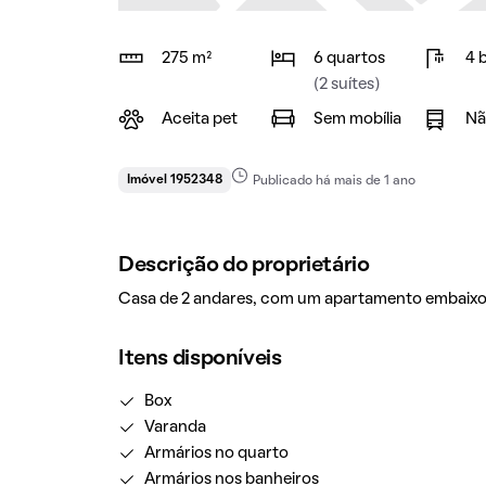
275 m²
6 quartos
4 
(2 suítes)
Aceita pet
Sem mobília
Nã
Imóvel 1952348
Publicado há mais de 1 ano
Descrição do proprietário
Casa de 2 andares, com um apartamento embaixo 
Itens disponíveis
Box
Varanda
Armários no quarto
Armários nos banheiros