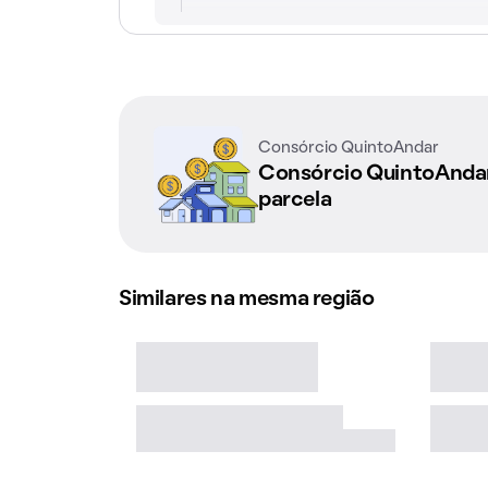
Consórcio QuintoAndar
Consórcio QuintoAnd
parcela
Similares na mesma região