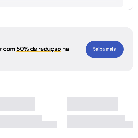
ar com
50% de redução
na
Saiba mais