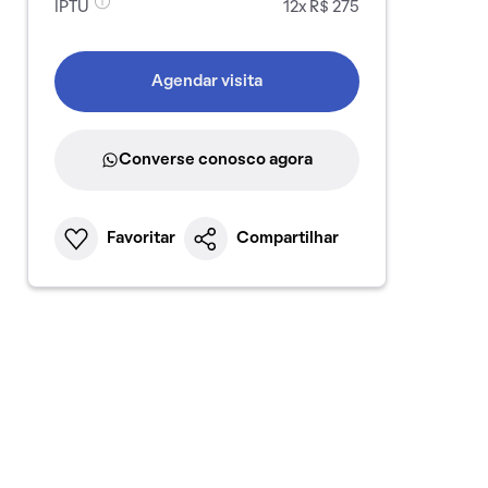
IPTU
12x R$ 275
Agendar visita
Converse conosco agora
Favoritar
Compartilhar