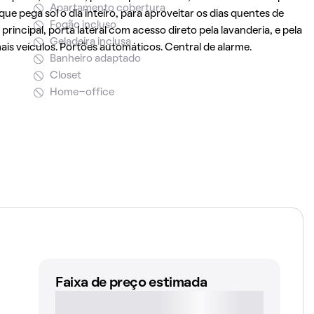
Apartamento cobertura
 que pega sol o dia inteiro, para aproveitar os dias quentes de
Fogão incluso
principal, porta lateral com acesso direto pela lavanderia, e pela
Geladeira inclusa
is veículos. Portões automáticos. Central de alarme.
Banheiro adaptado
Closet
Home-office
Faixa de preço estimada