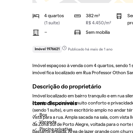
4 quartos
382 m²
Se
(1 suíte)
R$ 4.450/m²
pr
-
Sem mobília
Imóvel 1976621
Publicado há mais de 1 ano
Imóvel espaçoso à venda com 4 quartos, sendo 1 su
imóvel fica localizado em Rua Professor Othon San
Descrição do proprietário
Imóvel localizado em bairro tranquilo e em rua s
Itens disponíveis
construtivo, visando muito conforto e privacidad
(sendo 1 suíte), e um escritório amplo no andar 
Box
vista para a rua. Ampla sacada na sala, com vista l
Varanda
da Zona Sul de Porto Alegre, voltada para o norte 
Piscina privativa
bastante arejada. Área de lazer grande com churr