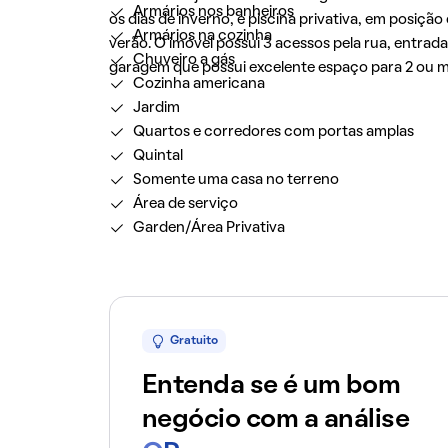
Armários nos banheiros
os dias de inverno, e piscina privativa, em posição
Armários na cozinha
verão. O imóvel possui 3 acessos pela rua, entrada 
Chuveiro a gás
garagem que possui excelente espaço para 2 ou ma
Cozinha americana
Jardim
Quartos e corredores com portas amplas
Quintal
Somente uma casa no terreno
Área de serviço
Garden/Área Privativa
Gratuito
Entenda se é um bom
negócio com a análise