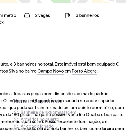
m metrô
2 vagas
3 banheiros
óx.
íte, e 3 banheiros no total. Este imóvel está bem equipado O
tos Silva no bairro
Campo Novo
em
Porto Alegre
.
ilenciosa. Todas as peças com dimensões acima do padrão
Itens indisponíveis
e. O imóvel possui 4 quartos com sacada no andar superior
térreo, que pode ser transformado em um quinto dormitório, com
Banheira de hidromassagem
ivre de 180 graus, na qual é possível ver o Rio Guaíba e boa parte
Armários no quarto
(melhor posição solar). Possui excelente iluminação, e é
Ar condicionado
asqueira, bancada, pia e amplo banheiro, bem como lareira para