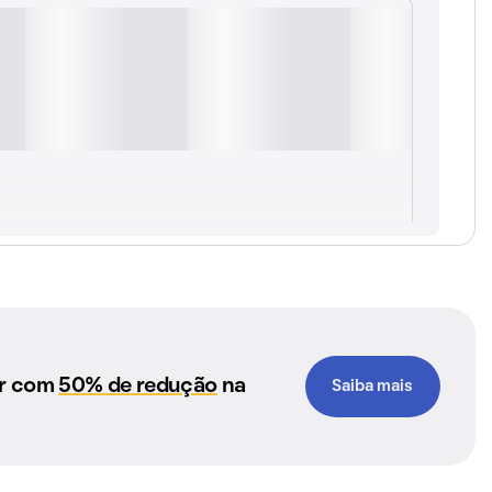
ar com
50% de redução
na
Saiba mais