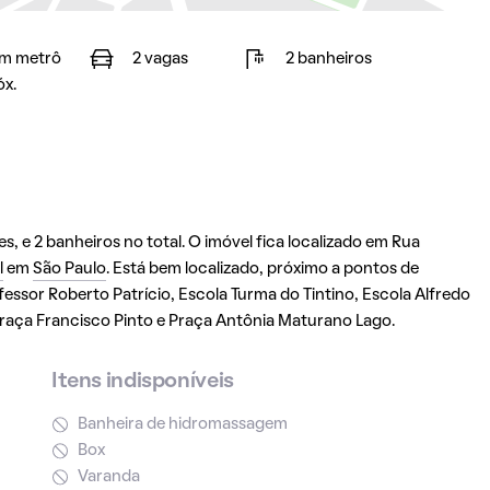
m metrô
2 vagas
2 banheiros
óx.
, e 2 banheiros no total. O imóvel fica localizado em Rua
l
em
São Paulo
. Está bem localizado, próximo a pontos de
fessor Roberto Patrício, Escola Turma do Tintino, Escola Alfredo
raça Francisco Pinto e Praça Antônia Maturano Lago.
Itens indisponíveis
Banheira de hidromassagem
Box
Varanda