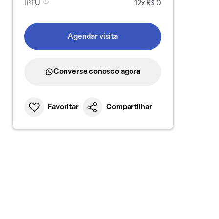
IPTU
12x R$ 0
Agendar visita
Converse conosco agora
Favoritar
Compartilhar