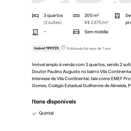
3 quartos
200 m²
Se
(2 suítes)
R$ 2.875/m²
pr
-
Sem mobília
Imóvel 1991725
Publicado há mais de 1 ano
Imóvel amplo à venda com 3 quartos, sendo 2 suítes
Doutor Paulino Augusto no bairro
Vila Continenta
interesse de Vila Continental, tais como EMEF Pro
Gomes, Colégio Estadual Guilherme de Almeida, P
Itens disponíveis
Quintal