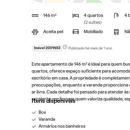
146 m²
4 quartos
4 
(2 suítes)
Aceita pet
Mobiliado
Nã
Imóvel 2009653
Publicado há mais de 1 ano
Este apartamento de 146 m² é ideal para quem bu
quartos, oferece espaço suficiente para acomoda
escritório em casa. A propriedade é completamen
preocupações, enquanto a varanda proporciona u
ar livre. Cada detalhe foi pensado para atender 
excelente opção para quem valoriza qualidade, e
Itens disponíveis
Box
Varanda
Armários nos banheiros