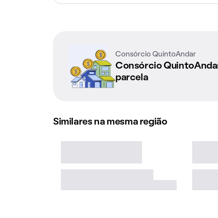
Consórcio QuintoAndar
Consórcio QuintoAnd
parcela
Similares na mesma região