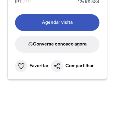
IPTU
12x R$ 584
Agendar visita
Converse conosco agora
Favoritar
Compartilhar