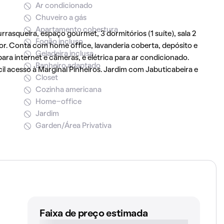
Ar condicionado
Chuveiro a gás
Apartamento cobertura
squeira, espaço gourmet, 3 dormitórios (1 suíte), sala 2
Fogão incluso
or. Conta com home office, lavanderia coberta, depósito e
Geladeira inclusa
ra internet e câmeras, e elétrica para ar condicionado.
Banheiro adaptado
il acesso à Marginal Pinheiros. Jardim com Jabuticabeira e
Closet
Cozinha americana
Home-office
Jardim
Garden/Área Privativa
Faixa de preço estimada