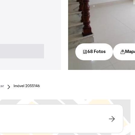
68 Fotos
Map
tar
Imóvel 2055146