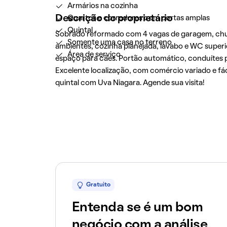
Armários na cozinha
Descrição do proprietário
Quartos e corredores com portas amplas
Quintal
Sobrado reformado com 4 vagas de garagem, churra
Somente uma casa no terreno
ambientes, cozinha planejada, lavabo e WC superi
Área de serviço
espaço para cães. Portão automático, conduítes pa
Excelente localização, com comércio variado e fác
quintal com Uva Niagara. Agende sua visita!
Gratuito
Entenda se é um bom
negócio com a análise