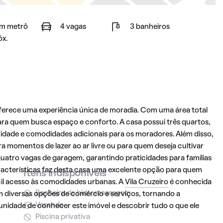
m metrô
4 vagas
3 banheiros
óx.
oferece uma experiência única de moradia. Com uma área total
ara quem busca espaço e conforto. A casa possui três quartos,
idade e comodidades adicionais para os moradores. Além disso,
a momentos de lazer ao ar livre ou para quem deseja cultivar
quatro vagas de garagem, garantindo praticidades para famílias
racterísticas faz desta casa uma excelente opção para quem
Itens indisponíveis
cil acesso às comodidades urbanas. A
Vila Cruzeiro
é conhecida
Banheira de hidromassagem
 diversas opções de comércio e serviços, tornando a
Varanda
tunidade de conhecer este imóvel e descobrir tudo o que ele
Piscina privativa