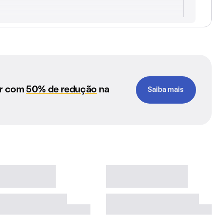
ar com
50% de redução
na
Saiba mais