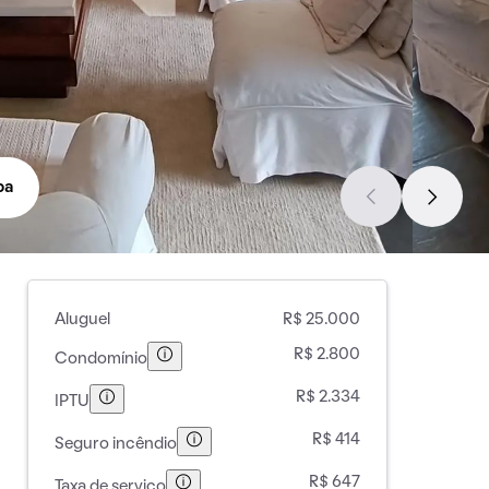
pa
Aluguel
R$ 25.000
R$ 2.800
Condomínio
R$ 2.334
IPTU
R$ 414
Seguro incêndio
R$ 647
Taxa de serviço