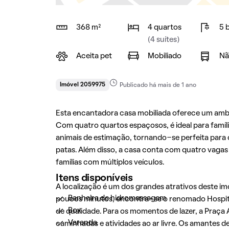
368 m²
4 quartos
5 
(4 suítes)
Aceita pet
Mobiliado
Nã
Imóvel 2059975
Publicado há mais de 1 ano
Esta encantadora casa mobiliada oferece um ambi
Com quatro quartos espaçosos, é ideal para famíl
animais de estimação, tornando-se perfeita par
patas. Além disso, a casa conta com quatro vaga
famílias com múltiplos veículos.
Itens disponíveis
A localização é um dos grandes atrativos deste im
Banheira de hidromassagem
poucos minutos, encontra-se o renomado Hospital
Box
de qualidade. Para os momentos de lazer, a Praça
Varanda
caminhadas e atividades ao ar livre. Os amantes 