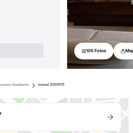
105 Fotos
Ma
Luciano Gualberto
Imóvel 2059975
o