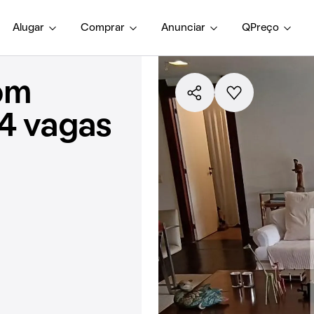
Alugar
Comprar
Anunciar
QPreço
om
 4 vagas