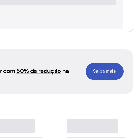
ar com
50% de redução
na
Saiba mais