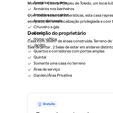
Armários no quarto
Morumbi - Cícero Pompeu de Toledo, um local icôn
Armários nos banheiros
Armários na cozinha
Com todas essas características, esta casa repr
Ar condicionado
completo, em uma localização privilegiada e com
Chuveiro a gás
Descrição do proprietário
Closet
Home-office
Casa com 368m² de áreaa construída. Terreno de 12
Jardim
Sala de jantar . 2 Salas de estar em andares disti
Quartos e corredores com portas amplas
Quintal
Somente uma casa no terreno
Área de serviço
Garden/Área Privativa
Gratuito