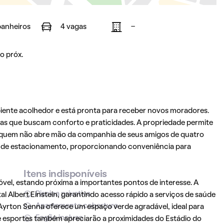
banheiros
4 vagas
-
o próx.
ente acolhedor e está pronta para receber novos moradores.
ias que buscam conforto e praticidades. A propriedade permite
a quem não abre mão da companhia de seus amigos de quatro
s de estacionamento, proporcionando conveniência para
Itens indisponíveis
óvel, estando próxima a importantes pontos de interesse. A
Piscina privativa
 Albert Einstein, garantindo acesso rápido a serviços de saúde
Apartamento cobertura
 Ayrton Senna oferece um espaço verde agradável, ideal para
Fogão incluso
de esportes também apreciarão a proximidades do Estádio do