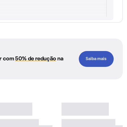
ar com
50% de redução
na
Saiba mais