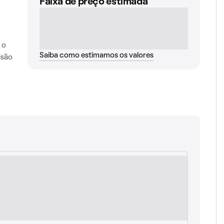
Faixa de preço estimada
 o
Saiba como estimamos os valores
isão