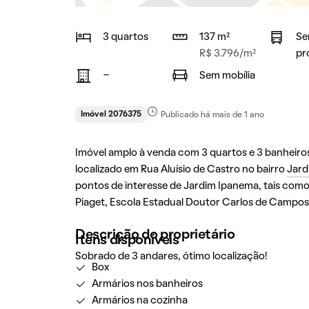
3 quartos
137 m²
Se
R$ 3.796/m²
pr
-
Sem mobília
Imóvel 2076375
Publicado há mais de 1 ano
Imóvel amplo à venda com 3 quartos e 3 banheiros 
localizado em Rua Aluísio de Castro no bairro
Jard
pontos de interesse de Jardim Ipanema, tais como I
Piaget, Escola Estadual Doutor Carlos de Campos,
Descrição do proprietário
Itens disponíveis
Sobrado de 3 andares, ótimo localização!
Box
Armários nos banheiros
Armários na cozinha