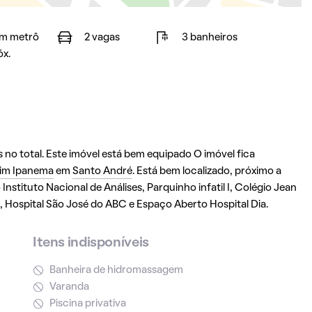
m metrô
2 vagas
3 banheiros
óx.
no total. Este imóvel está bem equipado O imóvel fica
im Ipanema
em
Santo André
. Está bem localizado, próximo a
nstituto Nacional de Análises, Parquinho infatil I, Colégio Jean
 Hospital São José do ABC e Espaço Aberto Hospital Dia.
Itens indisponíveis
Banheira de hidromassagem
Varanda
Piscina privativa