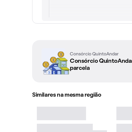
Consórcio QuintoAndar
Consórcio QuintoAnd
parcela
Similares na mesma região