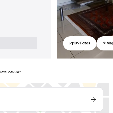
109 Fotos
Ma
móvel 2083889