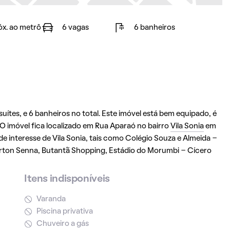
óx. ao metrô
6 vagas
6 banheiros
ítes, e 6 banheiros no total. Este imóvel está bem equipado, é
 imóvel fica localizado em Rua Aparaó no bairro
Vila Sonia
em
de interesse de Vila Sonia, tais como Colégio Souza e Almeida -
yrton Senna, Butantã Shopping, Estádio do Morumbi - Cícero
Itens indisponíveis
Varanda
Piscina privativa
Chuveiro a gás