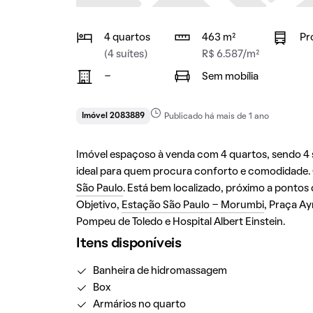
4 quartos
463 m²
Pr
(4 suítes)
R$ 6.587/m²
-
Sem mobília
Imóvel 2083889
Publicado há mais de 1 ano
Imóvel espaçoso à venda com 4 quartos, sendo 4 su
ideal para quem procura conforto e comodidade. O
São Paulo
. Está bem localizado, próximo a pontos 
Objetivo,
Estação São Paulo - Morumbi
, Praça A
Pompeu de Toledo e Hospital Albert Einstein.
Itens disponíveis
Banheira de hidromassagem
Box
Armários no quarto