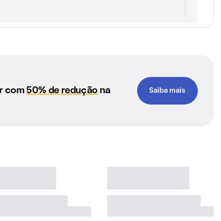
ar com
50% de redução
na
Saiba mais