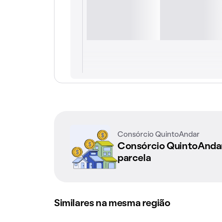
Consórcio QuintoAndar
Consórcio QuintoAnd
parcela
Similares na mesma região