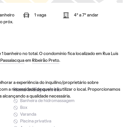
banheiro
1 vaga
4° a 7° andar
o próx.
1 banheiro no total. O condomínio fica localizado em Rua Luís
o Passalacqua
em
Ribeirão Preto
.
orar a experiência do inquilino/proprietário sobre
Itens indisponíveis
om a necessidade de quem irá utilizar o local. Proporcionamos
s alcançando a qualidade necessária.
Banheira de hidromassagem
Box
Varanda
Piscina privativa