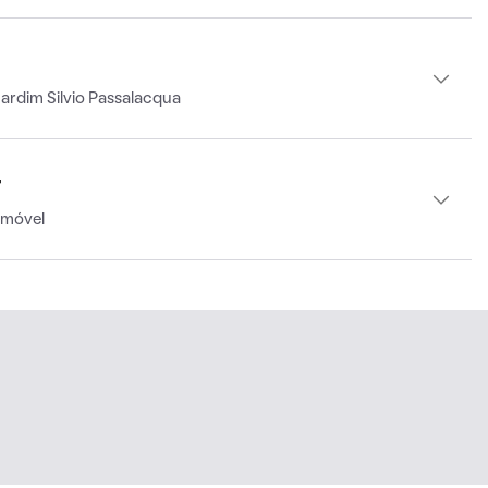
ardim Silvio Passalacqua
r
imóvel