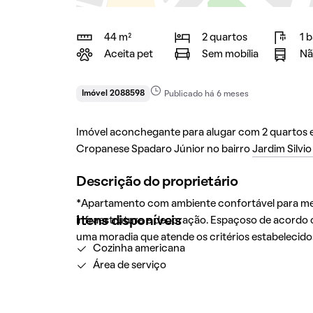
44 m²
2 quartos
1 
Aceita pet
Sem mobília
Nã
Imóvel 2088598
Publicado há 6 meses
Imóvel aconchegante para alugar com 2 quartos e 
Cropanese Spadaro Júnior no bairro
Jardim Silvi
Descrição do proprietário
*Apartamento com ambiente confortável para melh
Itens disponíveis
infraestrutura e decoração. Espaçoso de acordo c
uma moradia que atende os critérios estabelecido
Cozinha americana
Área de serviço