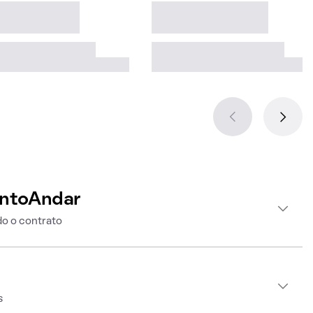
intoAndar
o o contrato
s