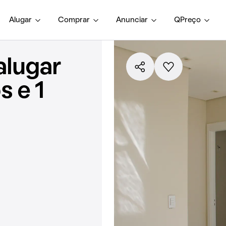
Alugar
Comprar
Anunciar
QPreço
alugar
 e 1