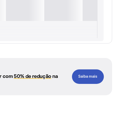
ar com
50% de redução
na
Saiba mais