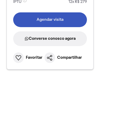
IPTU
12x R$ 279
Agendar visita
Converse conosco agora
Favoritar
Compartilhar