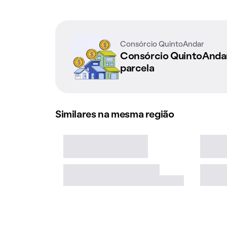
Consórcio QuintoAndar
Consórcio QuintoAnd
parcela
Similares na mesma região