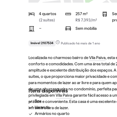
4 quartos
257 m²
Se
(2 suítes)
R$ 7.393/m²
pr
-
Sem mobília
Imóvel 2107534
Publicado há mais de 1 ano
Localizada no charmoso bairro de
Vila Paiva
, esta
conforto e comodidades. Com uma área total de 2
amplitude e excelente distribuição dos espaços. 
suítes, o que proporciona maior privacidade e con
para momentos de lazer ao ar livre e para quem a
de uma churrasqueira no condomínio, perfeita par
Itens disponíveis
privilegiada em
Vila Paiva
garante fácil acesso a um
Box
prático e conveniente. Esta casa é uma excelente
Varanda
infraestrutura de lazer.
Armários no quarto