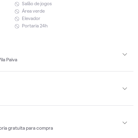
Salão de jogos
Área verde
Elevador
Portaria 24h
la Paiva
oria gratuita para compra