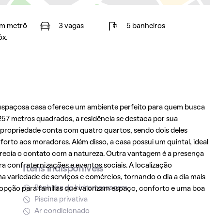
m metrô
3 vagas
5 banheiros
óx.
 espaçosa casa oferece um ambiente perfeito para quem busca
57 metros quadrados, a residência se destaca por sua
A propriedade conta com quatro quartos, sendo dois deles
forto aos moradores. Além disso, a casa possui um quintal, ideal
precia o contato com a natureza. Outra vantagem é a presença
a confraternizações e eventos sociais. A localização
Itens indisponíveis
a variedade de serviços e comércios, tornando o dia a dia mais
Banheira de hidromassagem
 opção para famílias que valorizam espaço, conforto e uma boa
Piscina privativa
Ar condicionado