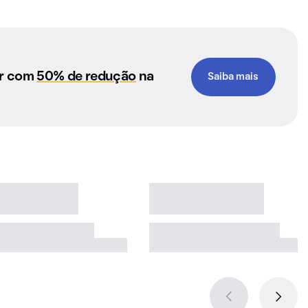
ar com
50% de redução
na
Saiba mais