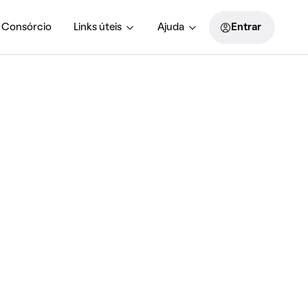
Consórcio
Links úteis
Ajuda
Entrar