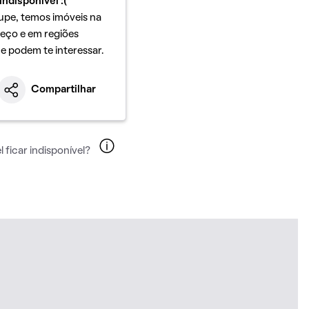
indisponível :(
upe, temos imóveis na
eço e em regiões
ue podem te interessar.
Compartilhar
 ficar indisponível?