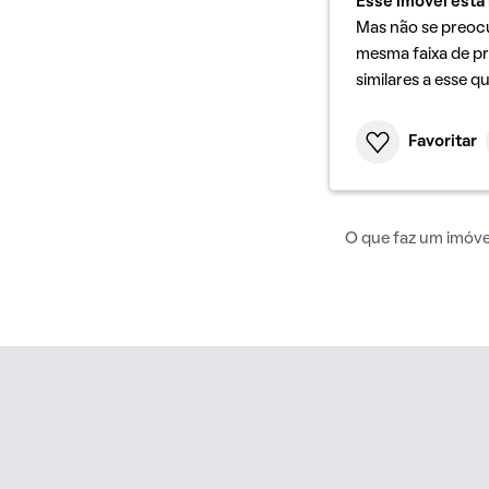
Esse imóvel está 
Mas não se preoc
mesma faixa de pr
similares a esse q
Favoritar
O que faz um imóvel