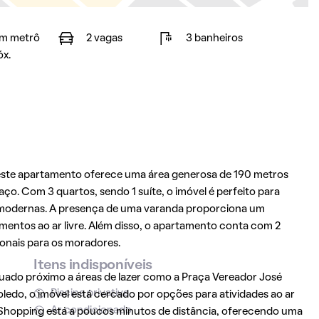
m metrô
2 vagas
3 banheiros
óx.
 este apartamento oferece uma área generosa de 190 metros
o. Com 3 quartos, sendo 1 suíte, o imóvel é perfeito para
es modernas. A presença de uma varanda proporciona um
mentos ao ar livre. Além disso, o apartamento conta com 2
onais para os moradores.
Itens indisponíveis
ituado próximo a áreas de lazer como a Praça Vereador José
Piscina privativa
ledo, o imóvel está cercado por opções para atividades ao ar
Ar condicionado
Shopping está a poucos minutos de distância, oferecendo uma