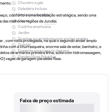
Chuveiro a gás
imento.
Geladeira inclusa
Banheiro adaptado
aço, conforto e uma localização estratégica, sendo uma
Closet
a das melhores regiões de
Jundiaí
.
Cozinha americana
Jardim
Quartos e corredores com portas amplas
ar , com vista privilegiada, na qual o segundo andar amplo
Quintal
inha com a churrasqueira, enorme sala de estar, banheiro, e
Somente uma casa no terreno
etos de armários primeira linha, suíte com hidromassagem,
Garden/Área Privativa
] vagas de garagem paralelas fixas.
Faixa de preço estimada