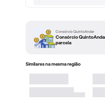
Consórcio QuintoAndar
Consórcio QuintoAnd
parcela
Similares na mesma região