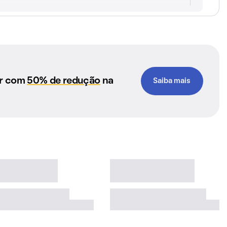
ar com
50% de redução
na
Saiba mais