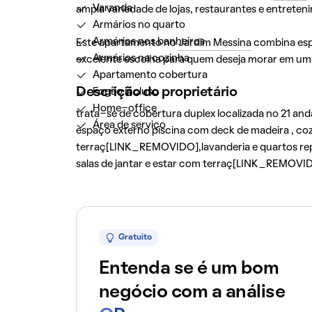
Varanda
ampla variedade de lojas, restaurantes e entreten
Armários no quarto
Armários nos banheiros
Este apartamento no
Jardim Messina
combina esp
Armários na cozinha
excelente escolha para quem deseja morar em um
Apartamento cobertura
Descrição do proprietário
Fogão incluso
Home-office
trata-se de cobertura duplex localizada no 21 and
Área de serviço
espaço externo piscina com deck de madeira , coz
terraç[LINK_REMOVIDO],lavanderia e quartos repl
salas de jantar e estar com terraç[LINK_REMOVIDO
Gratuito
Entenda se é um bom
negócio com a análise