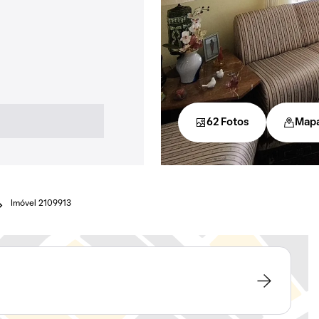
62 Fotos
Map
Imóvel 2109913