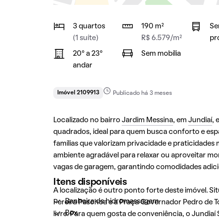
3 quartos
190 m²
Se
(1 suíte)
R$ 6.579/m²
pr
20° a 23°
Sem mobília
andar
Imóvel 2109913
Publicado há 3 meses
Localizado no bairro
Jardim Messina
, em
Jundiaí
,
quadrados, ideal para quem busca conforto e espaç
famílias que valorizam privacidade e praticidad
ambiente agradável para relaxar ou aproveitar mo
vagas de garagem, garantindo comodidades adici
Itens disponíveis
A localização é outro ponto forte deste imóvel. S
Banheira de hidromassagem
Pereira Paschoa e a Praça Governador Pedro de To
Box
livre. Para quem gosta de conveniência, o
Jundiaí