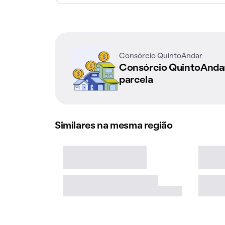
Consórcio QuintoAndar
Consórcio QuintoAnd
parcela
Similares na mesma região