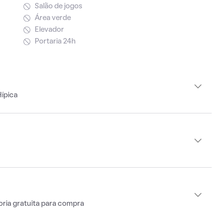
Salão de jogos
Área verde
Elevador
Portaria 24h
ípica
oria gratuita para compra