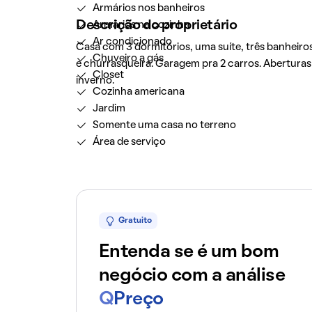
Armários nos banheiros
Descrição do proprietário
Armários na cozinha
Ar condicionado
Casa com 3 dormitórios, uma suíte, três banheiro
Chuveiro a gás
e churrasqueira. Garagem pra 2 carros. Aberturas 
Closet
inverno.
Cozinha americana
Jardim
Somente uma casa no terreno
Área de serviço
Gratuito
Entenda se é um bom
negócio com a análise
Q
Preço