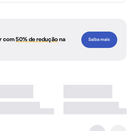
ar com
50% de redução
na
Saiba mais