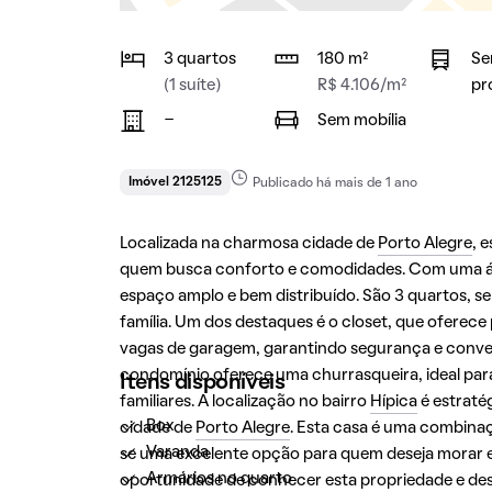
3 quartos
180 m²
Se
(1 suíte)
R$ 4.106/m²
pr
-
Sem mobília
Imóvel 2125125
Publicado há mais de 1 ano
Localizada na charmosa cidade de
Porto Alegre
, 
quem busca conforto e comodidades. Com uma áre
espaço amplo e bem distribuído. São 3 quartos, s
família. Um dos destaques é o closet, que oferece 
vagas de garagem, garantindo segurança e conveni
condomínio oferece uma churrasqueira, ideal par
Itens disponíveis
familiares. A localização no bairro
Hípica
é estratég
Box
cidade de
Porto Alegre
. Esta casa é uma combina
Varanda
se uma excelente opção para quem deseja morar e
Armários no quarto
oportunidade de conhecer esta propriedade e desc