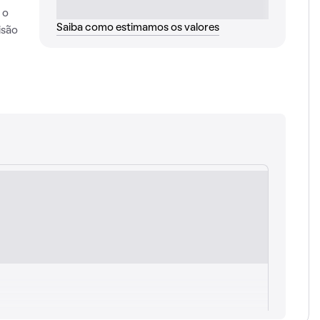
 o
Saiba como estimamos os valores
isão