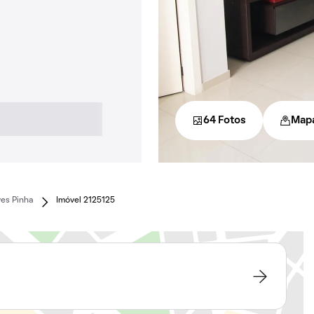
64 Fotos
Map
ves Pinha
Imóvel 2125125