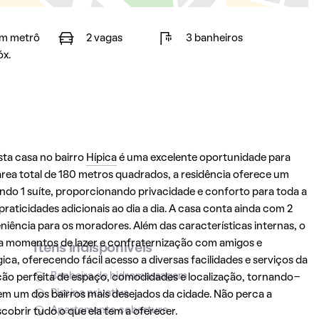
m metrô
2 vagas
3 banheiros
óx.
esta casa no bairro
Hípica
é uma excelente oportunidade para
a total de 180 metros quadrados, a residência oferece um
endo 1 suíte, proporcionando privacidade e conforto para toda a
praticidades adicionais ao dia a dia. A casa conta ainda com 2
ência para os moradores. Além das características internas, o
a momentos de lazer e confraternização com amigos e
Itens indisponíveis
ica, oferecendo fácil acesso a diversas facilidades e serviços da
Banheira de hidromassagem
ção perfeita de espaço, comodidades e localização, tornando-
Piscina privativa
m um dos bairros mais desejados da cidade. Não perca a
Apartamento cobertura
obrir tudo o que ela tem a oferecer.