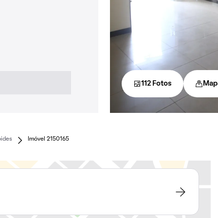
112 Fotos
Map
óides
Imóvel 2150165