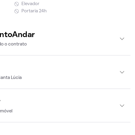
Elevador
Portaria 24h
intoAndar
o o contrato
anta Lúcia
r
imóvel