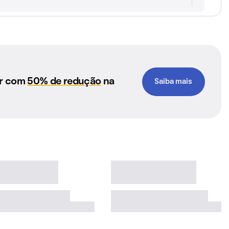
ar com
50% de redução
na
Saiba mais