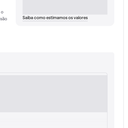
 o
Saiba como estimamos os valores
isão