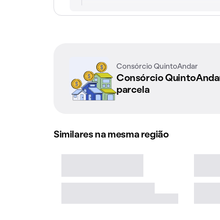
Consórcio QuintoAndar
Consórcio QuintoAnd
parcela
Similares na mesma região