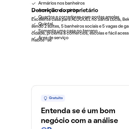
Armários nos banheiros
Descrição do proprietário
Armários na cozinha
Quartos e corredores com portas amplas
Excelente casa para ALUGUEL no Santa Lúcia, Belo
Quintal
sendo 2 suítes, 5 banheiros sociais e 5 vagas de g
Somente uma casa no terreno
cidade, próxima a comércios, escolas e fácil aces
Área de serviço
Habite-se
Gratuito
Entenda se é um bom
negócio com a análise