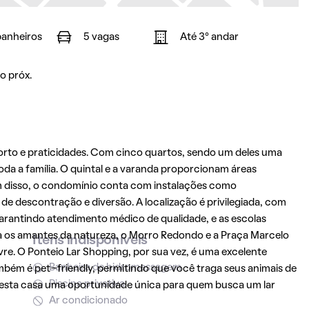
banheiros
5 vagas
Até 3° andar
o próx.
orto e praticidades. Com cinco quartos, sendo um deles uma
oda a família. O quintal e a varanda proporcionam áreas
ém disso, o condomínio conta com instalações como
de descontração e diversão. A localização é privilegiada, com
arantindo atendimento médico de qualidade, e as escolas
ra os amantes da natureza, o Morro Redondo e a Praça Marcelo
Itens indisponíveis
re. O Ponteio Lar Shopping, por sua vez, é uma excelente
Banheira de hidromassagem
bém é pet-friendly, permitindo que você traga seus animais de
Piscina privativa
desta casa uma oportunidade única para quem busca um lar
Ar condicionado