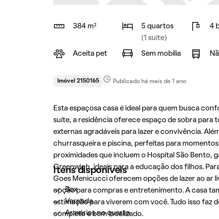
384 m²
5 quartos
4 
(1 suíte)
Aceita pet
Sem mobília
Nã
Imóvel 2150165
Publicado há mais de 1 ano
Esta espaçosa casa é ideal para quem busca conf
suíte, a residência oferece espaço de sobra para t
externas agradáveis para lazer e convivência. Al
churrasqueira e piscina, perfeitas para momentos 
proximidades que incluem o Hospital São Bento, g
Greenwich, ideais para a educação dos filhos. Pa
Itens disponíveis
Goes Menicucci oferecem opções de lazer ao ar liv
Box
opção para compras e entretenimento. A casa tam
Varanda
estimação para viverem com você. Tudo isso faz 
Armários no quarto
completo e bem localizado.