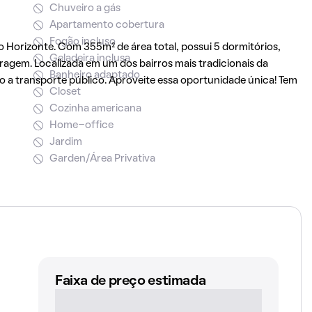
Chuveiro a gás
Apartamento cobertura
Fogão incluso
 Horizonte. Com 355m² de área total, possui 5 dormitórios,
Geladeira inclusa
aragem. Localizada em um dos bairros mais tradicionais da
Banheiro adaptado
so a transporte público. Aproveite essa oportunidade única! Tem
Closet
Cozinha americana
Home-office
Jardim
Garden/Área Privativa
Faixa de preço estimada