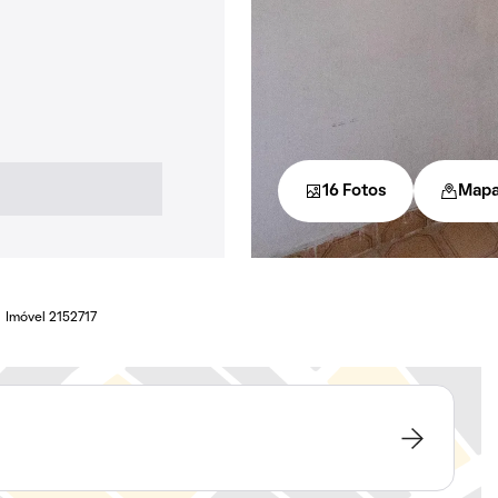
16 Fotos
Map
Imóvel 2152717