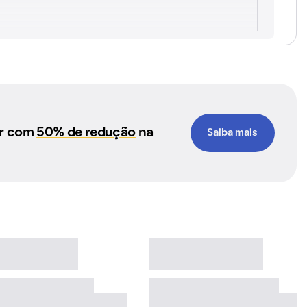
ar com
50% de redução
na
Saiba mais