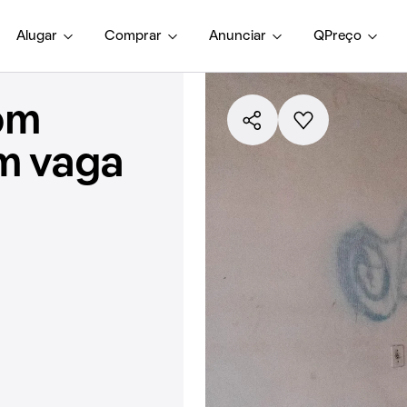
Alugar
Comprar
Anunciar
QPreço
om
em vaga