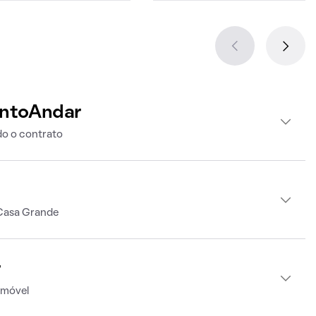
intoAndar
o o contrato
 Casa Grande
r
imóvel