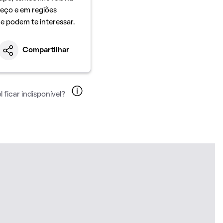
eço e em regiões
ue podem te interessar.
Compartilhar
 ficar indisponível?