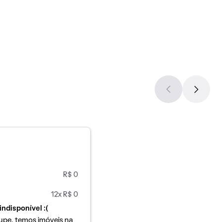
R$ 0
12x R$ 0
indisponível :(
upe, temos imóveis na