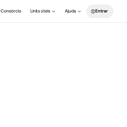
Consórcio
Links úteis
Ajuda
Entrar