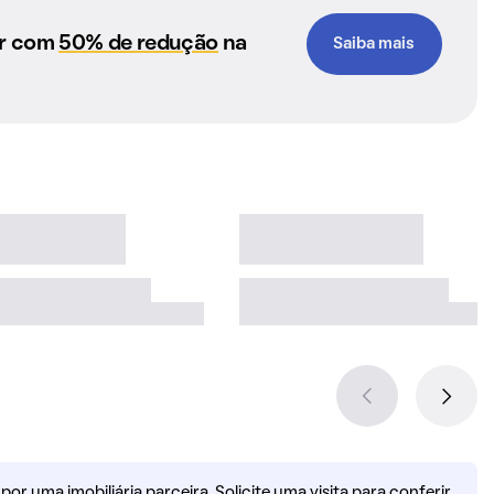
ar com
50% de redução
na
Saiba mais
r uma imobiliária parceira. Solicite uma visita para conferir.