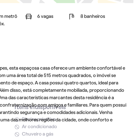
m metrô
6 vagas
8 banheiros
óx.
cipes, esta espaçosa casa oferece um ambiente confortável e
om uma área total de 515 metros quadrados, o imóvel se
ento de espaço. A casa possui quatro quartos, ideal para
. Além disso, está completamente mobiliada, proporcionando
 Uma das características marcantes desta residência é a
 confraternização com amigos e familiares. Para quem possui
Itens indisponíveis
garantindo segurança e comodidades adicionais. Venha
Piscina privativa
 uma das melhores regiões da cidade, onde conforto e
Ar condicionado
Chuveiro a gás