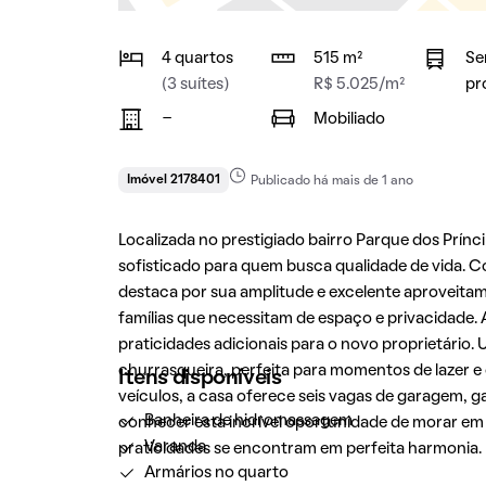
4 quartos
515 m²
Se
(3 suítes)
R$ 5.025/m²
pr
-
Mobiliado
Imóvel 2178401
Publicado há mais de 1 ano
Localizada no prestigiado bairro Parque dos Prín
sofisticado para quem busca qualidade de vida. C
destaca por sua amplitude e excelente aproveitam
famílias que necessitam de espaço e privacidade
praticidades adicionais para o novo proprietário.
churrasqueira, perfeita para momentos de lazer e
Itens disponíveis
veículos, a casa oferece seis vagas de garagem, 
Banheira de hidromassagem
conhecer esta incrível oportunidade de morar em
Varanda
praticidades se encontram em perfeita harmonia.
Armários no quarto