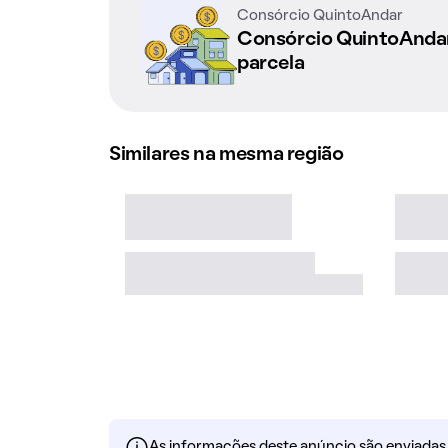
Consórcio QuintoAndar
Consórcio QuintoAnd
parcela
Similares na mesma região
As informações deste anúncio são enviadas po