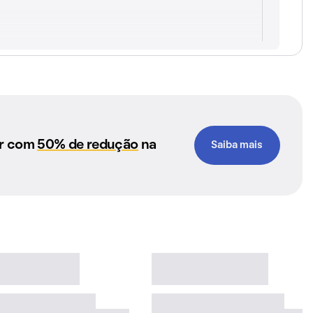
ar com
50% de redução
na
Saiba mais