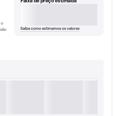
Faixa de preço estimada
 o
Saiba como estimamos os valores
isão