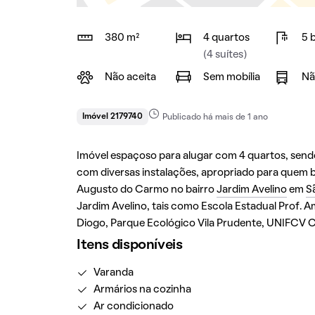
380 m²
4 quartos
5 
(4 suítes)
Não aceita
Sem mobília
Nã
Imóvel 2179740
Publicado há mais de 1 ano
Imóvel espaçoso para alugar com 4 quartos, sendo
com diversas instalações, apropriado para quem bu
Augusto do Carmo no bairro
Jardim Avelino
em
S
Jardim Avelino, tais como Escola Estadual Prof. Am
Diogo, Parque Ecológico Vila Prudente, UNIFCV Ca
Itens disponíveis
Varanda
Armários na cozinha
Ar condicionado