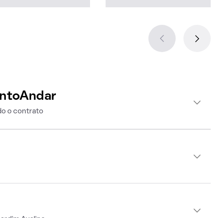
intoAndar
o o contrato