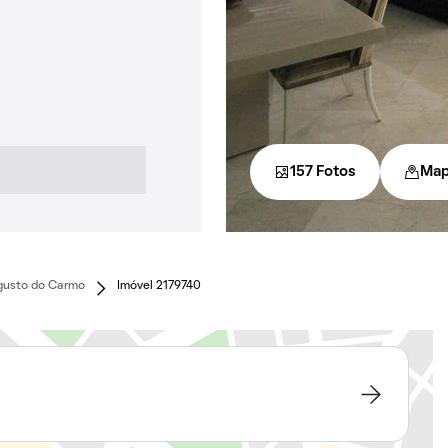
157 Fotos
Ma
gusto do Carmo
Imóvel 2179740