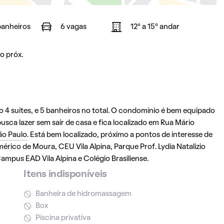
banheiros
6 vagas
12° a 15° andar
o próx.
 4 suítes, e 5 banheiros no total. O condomínio é bem equipado
sca lazer sem sair de casa e fica localizado em Rua Mário
ão Paulo
. Está bem localizado, próximo a pontos de interesse de
érico de Moura, CEU Vila Alpina, Parque Prof. Lydia Natalizio
mpus EAD Vila Alpina e Colégio Brasiliense.
Itens indisponíveis
Banheira de hidromassagem
Box
Piscina privativa