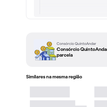
Consórcio QuintoAndar
Consórcio QuintoAnd
parcela
Similares na mesma região