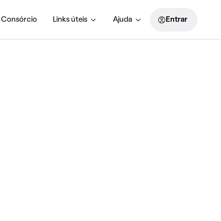
Consórcio
Links úteis
Ajuda
Entrar