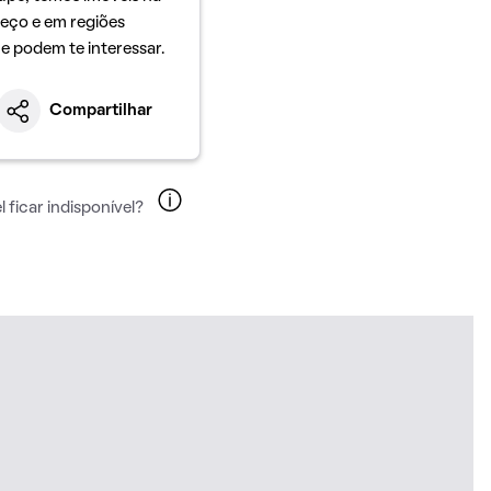
eço e em regiões
ue podem te interessar.
Compartilhar
 ficar indisponível?