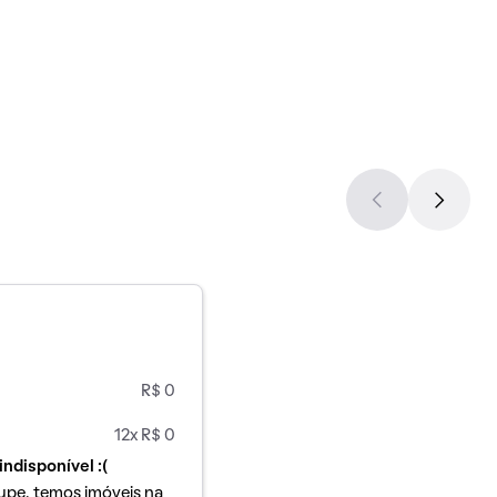
R$ 0
12x R$ 0
indisponível :(
upe, temos imóveis na