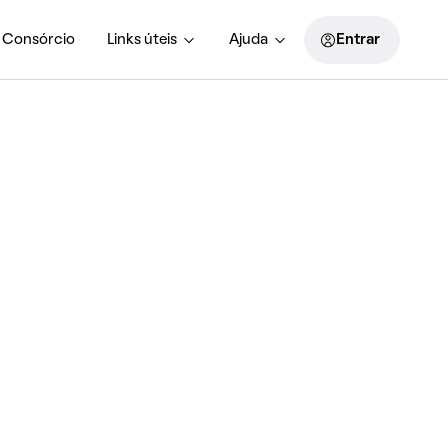
Consórcio
Links úteis
Ajuda
Entrar