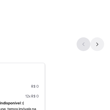
R$ 0
12x R$ 0
indisponível :(
upe, temos imóveis na