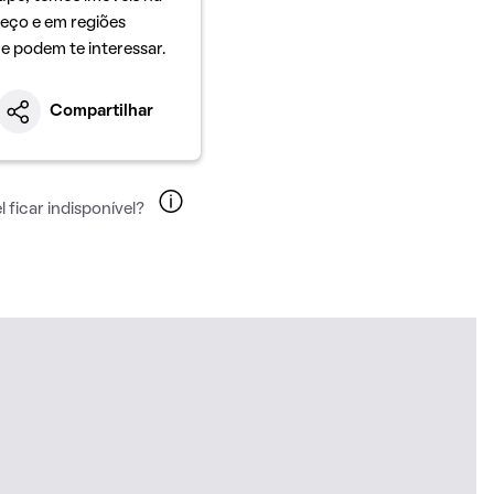
eço e em regiões
ue podem te interessar.
Compartilhar
 ficar indisponível?