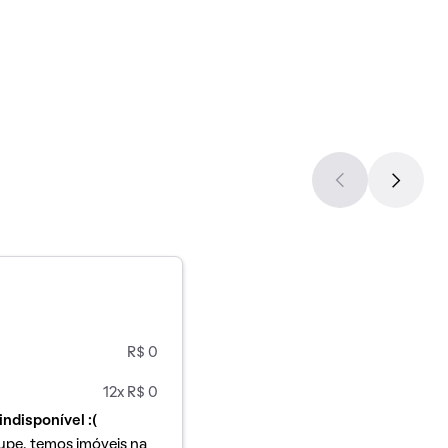
R$ 0
12x R$ 0
indisponível :(
upe, temos imóveis na