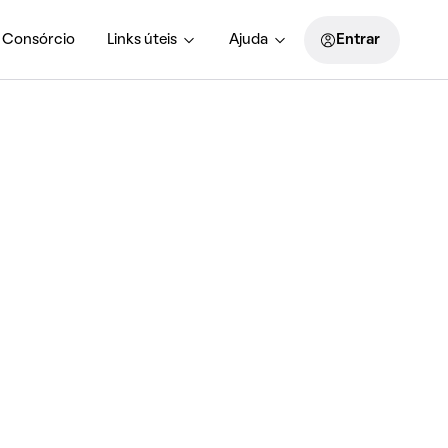
Consórcio
Links úteis
Ajuda
Entrar