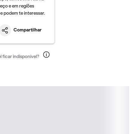
eço e em regiões
ue podem te interessar.
Compartilhar
 ficar indisponível?