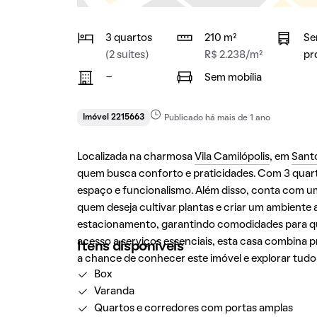
3 quartos
210 m²
Se
(2 suítes)
R$ 2.238/m²
pr
-
Sem mobília
Imóvel 2215663
Publicado há mais de 1 ano
Localizada na charmosa
Vila Camilópolis
, em
Sant
quem busca conforto e praticidades. Com 3 quartos
espaço e funcionalismo. Além disso, conta com um
quem deseja cultivar plantas e criar um ambiente 
estacionamento, garantindo comodidades para que
acesso a serviços essenciais, esta casa combina
Itens disponíveis
a chance de conhecer este imóvel e explorar tudo 
Box
Varanda
Quartos e corredores com portas amplas