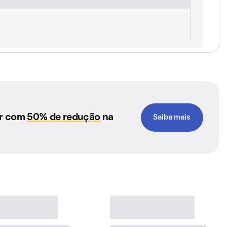
ar com
50% de redução
na
Saiba mais