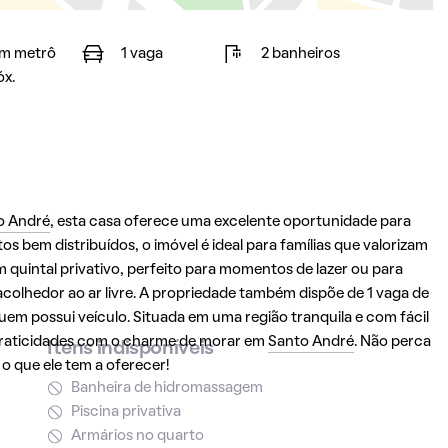
m metrô
1 vaga
2 banheiros
óx.
o André
, esta casa oferece uma excelente oportunidade para
 bem distribuídos, o imóvel é ideal para famílias que valorizam
 quintal privativo, perfeito para momentos de lazer ou para
acolhedor ao ar livre. A propriedade também dispõe de 1 vaga de
m possui veículo. Situada em uma região tranquila e com fácil
 praticidades com o charme de morar em
Santo André
. Não perca
Itens indisponíveis
o que ele tem a oferecer!
Banheira de hidromassagem
Piscina privativa
Armários no quarto