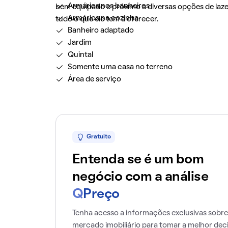
Armários nos banheiros
bem equipado e próximo a diversas opções de laze
Armários na cozinha
tudo o que ele tem a oferecer.
Banheiro adaptado
Jardim
Quintal
Somente uma casa no terreno
Área de serviço
Gratuito
Entenda se é um bom
negócio com a análise
Q
Preço
Tenha acesso a informações exclusivas sobre
mercado imobiliário para tomar a melhor dec