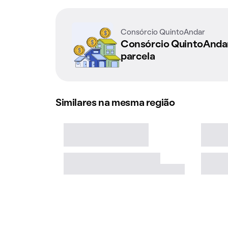
Consórcio QuintoAndar
Consórcio QuintoAnd
parcela
Similares na mesma região