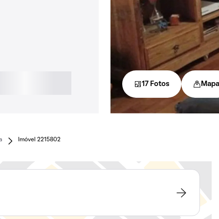
17 Fotos
Map
a
Imóvel 2215802