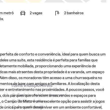
m metrô
2 vagas
2 banheiros
óx.
erfeita de conforto e conveniência, ideal para quem busca um
eles uma suíte, esta residência é perfeita para famílias que
pletamente mobiliada, proporcionando uma experiência de
cas mais atraentes desta propriedade é a varanda, um espaço
e. Além disso, os moradores têm acesso a uma churrasqueira no
entos de lazer com amigos e familiares. A localização desta
Itens indisponíveis
azer e entretenimento nas proximidades. A poucos passos, você
Banheira de hidromassagem
a, dois parques que oferecem áreas verdes e espaços para
Piscina privativa
s, o Campo do Misto é uma excelente opção para assistir a jogos
Ar condicionado
ade única para quem deseja viver em um ambiente confortável,