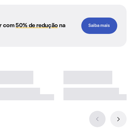
ar com
50% de redução
na
Saiba mais