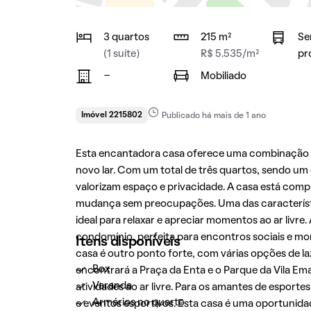
3 quartos
215 m²
Se
(1 suíte)
R$ 5.535/m²
pr
-
Mobiliado
Imóvel 2215802
Publicado há mais de 1 ano
Esta encantadora casa oferece uma combinação p
novo lar. Com um total de três quartos, sendo um d
valorizam espaço e privacidade. A casa está com
mudança sem preocupações. Uma das característi
ideal para relaxar e apreciar momentos ao ar livr
condomínio, perfeita para encontros sociais e mom
Itens disponíveis
casa é outro ponto forte, com várias opções de l
Box
encontrará a Praça da Enta e o Parque da Vila Em
Varanda
atividades ao ar livre. Para os amantes de esporte
Armários no quarto
e eventos esportivos. Esta casa é uma oportunid