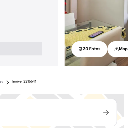
30 Fotos
Map
es
Imóvel 2216641