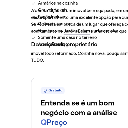
Armários na cozinha
Chuveiro a gás
A combinação de um imóvel bem equipado, em um ba
Fogão incluso
deste apartamento uma excelente opção para quem
Geladeira inclusa
Se você está em busca de um lugar que ofereça co
Quartos e corredores com portas amplas
apartamento no
Jardim Belem
é uma escolha que 
Somente uma casa no terreno
Descrição do proprietário
Área de serviço
imóvel todo reformado. Coiznha nova, pouquíssima
TUDO.
Gratuito
Entenda se é um bom
negócio com a análise
Q
Preço