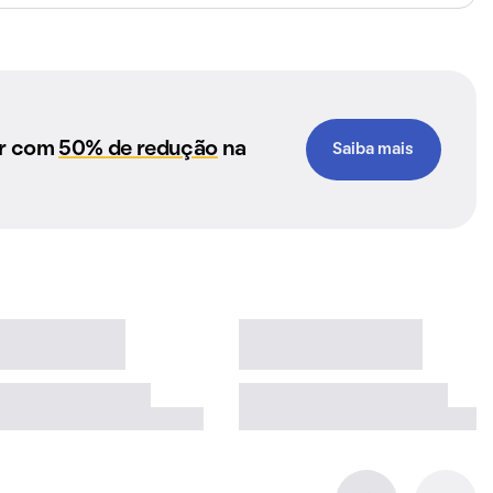
ar com
50% de redução
na
Saiba mais