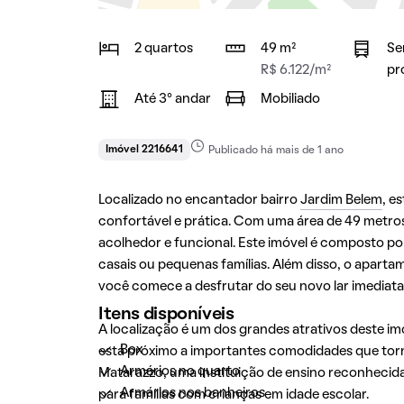
2 quartos
49 m²
Se
R$ 6.122/m²
pr
Até 3° andar
Mobiliado
Imóvel 2216641
Publicado há mais de 1 ano
Localizado no encantador bairro
Jardim Belem
, e
confortável e prática. Com uma área de 49 metro
acolhedor e funcional. Este imóvel é composto p
casais ou pequenas famílias. Além disso, o aparta
você comece a desfrutar do seu novo lar imediat
Itens disponíveis
A localização é um dos grandes atrativos deste im
Box
está próximo a importantes comodidades que torna
Armários no quarto
Matarazzo, uma instituição de ensino reconhecida
Armários nos banheiros
para famílias com crianças em idade escolar.