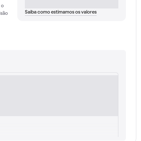
 o
Saiba como estimamos os valores
isão