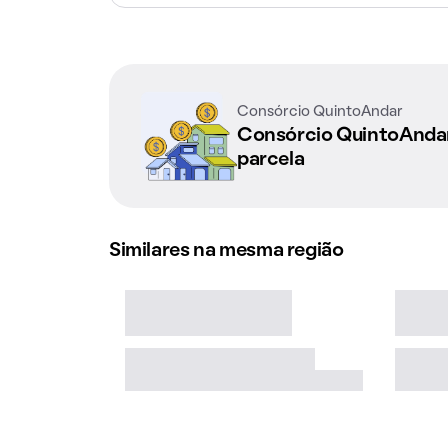
Consórcio QuintoAndar
Consórcio QuintoAnd
parcela
Similares na mesma região