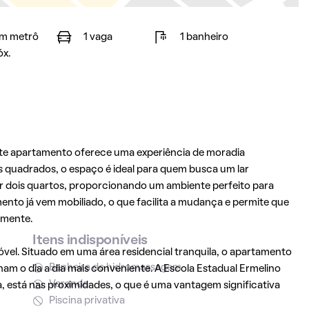
m metrô
1 vaga
1 banheiro
óx.
ste apartamento oferece uma experiência de moradia
s quadrados, o espaço é ideal para quem busca um lar
or dois quartos, proporcionando um ambiente perfeito para
mento já vem mobiliado, o que facilita a mudança e permite que
amente.
Itens indisponíveis
óvel. Situado em uma área residencial tranquila, o apartamento
Banheira de hidromassagem
m o dia a dia mais conveniente. A Escola Estadual Ermelino
Varanda
, está nas proximidades, o que é uma vantagem significativa
Piscina privativa