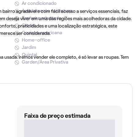
Ar condicionado
Apartamento cobertura
irro agradável e com fácil acesso a serviços essenciais, faz
Banheiro adaptado
 deseja viver em uma das regiões mais acolhedoras da cidade.
Closet
nforto, praticidades e uma localização estratégica, este
Cozinha americana
merece ser considerada.
Home-office
Jardim
Quintal
 usada. iremos vender ele completo, é só levar as roupas. Tem
Garden/Área Privativa
Faixa de preço estimada