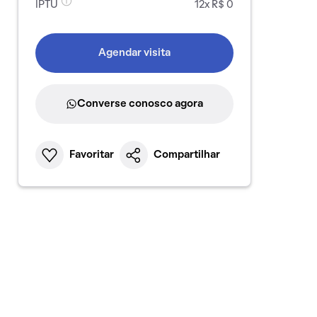
IPTU
12x R$ 0
Agendar visita
Converse conosco agora
Favoritar
Compartilhar