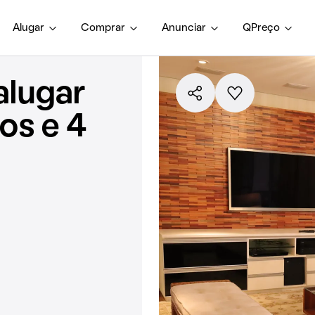
Alugar
Comprar
Anunciar
QPreço
alugar
os e 4