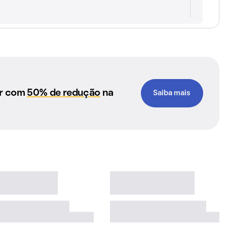
ar com
50% de redução
na
Saiba mais