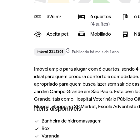
326 m²
6 quartos
6 
(4 suítes)
Aceita pet
Mobiliado
Nã
Imóvel 2221361
Publicado há mais de 1 ano
Imóvel amplo para alugar com 6 quartos, sendo 4 s
ideal para quem procura conforto e comodidade.
apropriado para quem busca lazer sem sair de casa
Jardim Campo Grande
em
São Paulo
. Está bem l
Grande, tais como Hospital Veterinário Público Cã
Musical, Shopping SP Market, Escola Adventista d
Itens disponíveis
Banheira de hidromassagem
Box
Varanda