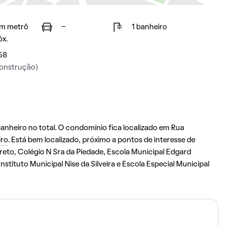
m metrô
-
1 banheiro
óx.
58
onstrução)
nheiro no total. O condomínio fica localizado em Rua
iro
. Está bem localizado, próximo a pontos de interesse de
reto, Colégio N Sra da Piedade, Escola Municipal Edgard
stituto Municipal Nise da Silveira e Escola Especial Municipal