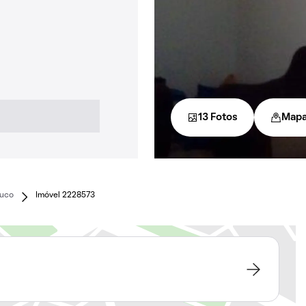
13 Fotos
Map
uco
Imóvel 2228573