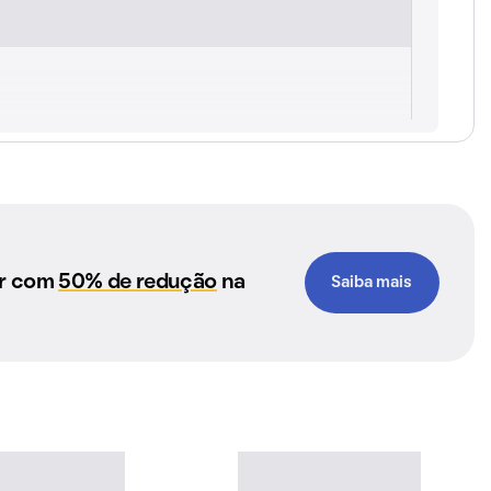
ar com
50% de redução
na
Saiba mais