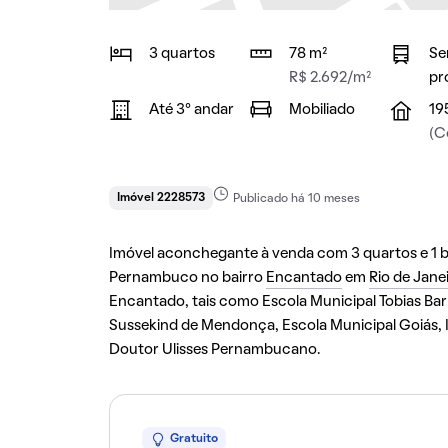
3 quartos
78 m²
Se
R$ 2.692/m²
pr
Até 3° andar
Mobiliado
19
(C
Imóvel 2228573
Publicado há 10 meses
Imóvel aconchegante à venda com 3 quartos e 1 ba
Pernambuco no bairro
Encantado
em
Rio de Jane
Encantado, tais como Escola Municipal Tobias Bar
Sussekind de Mendonça, Escola Municipal Goiás, In
Doutor Ulisses Pernambucano.
Gratuito