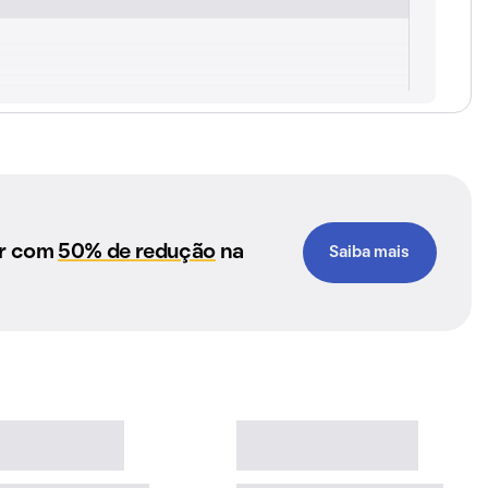
ar com
50% de redução
na
Saiba mais