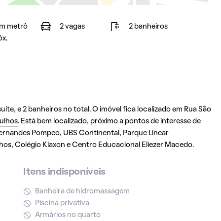
m metrô
2 vagas
2 banheiros
óx.
íte, e 2 banheiros no total. O imóvel fica localizado em Rua São
ulhos
. Está bem localizado, próximo a pontos de interesse de
 Hernandes Pompeo, UBS Continental, Parque Linear
hos, Colégio Klaxon e Centro Educacional Eliezer Macedo.
Itens indisponíveis
Banheira de hidromassagem
Piscina privativa
Armários no quarto