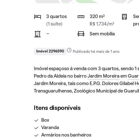
3 quartos
320 m²
Se
(1 suíte)
R$ 1.734/m²
pr
-
Sem mobília
Imóvel 2296590
Publicado há mais de 1 ano
Imóvel espaçoso à venda com 3 quartos, sendo 1 su
Pedro da Aldeia no bairro
Jardim Moreira
em
Guar
Jardim Moreira, tais como E.P.G. Dolores Gilabel
Transguarulhense, Zoológico Municipal de Guarul
Itens disponíveis
Box
Varanda
Armários nos banheiros