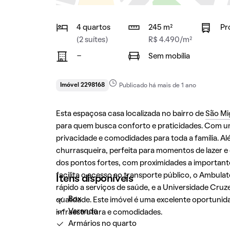
4 quartos
245 m²
Pr
(2 suítes)
R$ 4.490/m²
-
Sem mobília
Imóvel 2298168
Publicado há mais de 1 ano
Esta espaçosa casa localizada no bairro de
São Mi
para quem busca conforto e praticidades. Com um 
privacidade e comodidades para toda a família. A
churrasqueira, perfeita para momentos de lazer e 
dos pontos fortes, com proximidades a important
facilita o acesso ao transporte público, o Ambula
Itens disponíveis
rápido a serviços de saúde, e a Universidade Cru
Box
qualidade. Este imóvel é uma excelente oportuni
Varanda
infraestrutura e comodidades.
Armários no quarto