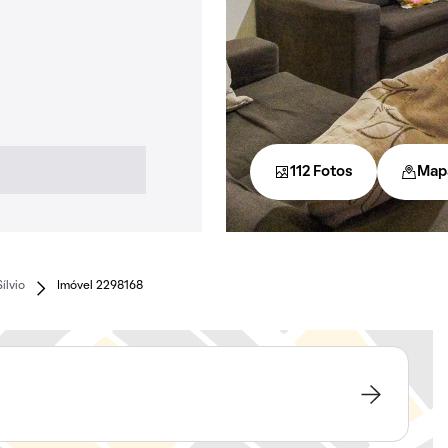
112 Fotos
Map
ílvio
Imóvel 2298168