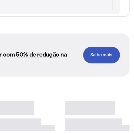
ar com
50% de redução
na
Saiba mais