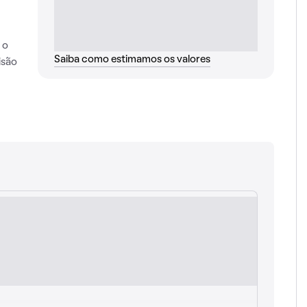
 o
Saiba como estimamos os valores
isão