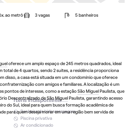
óx. ao metrô
3 vagas
5 banheiros
guel
oferece um amplo espaço de 245 metros quadrados, ideal
total de 4 quartos, sendo 2 suítes, a residência proporciona
lém disso, a casa está situada em um condomínio que oferece
confraternização com amigos e familiares. A localização é um
es pontos de interesse, como a estação
São Miguel
Paulista, que
tório Descentralizado de
São Miguel
Paulista, garantindo acesso
Itens indisponíveis
zeiro do Sul, ideal para quem busca formação acadêmica de
Banheira de hidromassagem
dade para quem deseja morar em uma região bem servida de
Piscina privativa
Ar condicionado