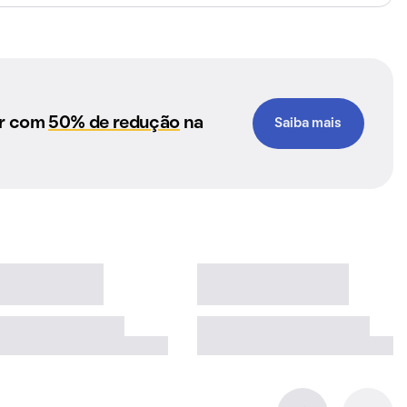
ar com
50% de redução
na
Saiba mais