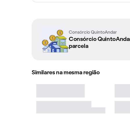
Consórcio QuintoAndar
Consórcio QuintoAnd
parcela
Similares na mesma região