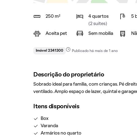
250 m²
4 quartos
5 
(2 suítes)
Aceita pet
Sem mobília
Nã
Imóvel 2341300
Publicado há mais de 1 ano
Descrição do proprietário
Sobrado ideal para família, com crianças. Pé dire
ventilado. Amplo espaço de lazer, quintal e garage
Itens disponíveis
Box
Varanda
Armários no quarto