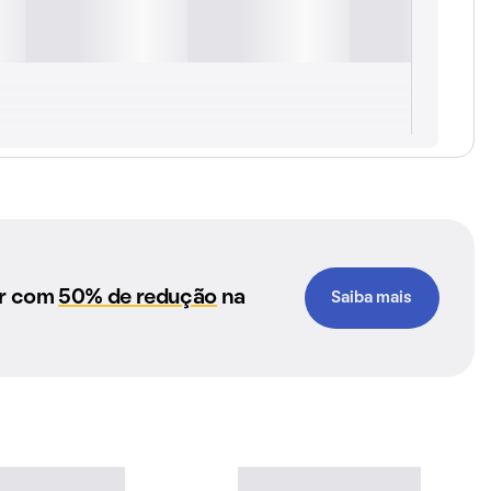
ar com
50% de redução
na
Saiba mais