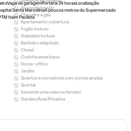
Armários na cozinha
eiroVaga de garagemPortaria 24 horasLocalização
Ar condicionado
 Hospital Santa MarcelinaA poucos metros do Supermercado
Chuveiro a gás
M Itaim Paulista
Apartamento cobertura
Fogão incluso
Geladeira inclusa
Banheiro adaptado
Closet
Cozinha americana
Home-office
Jardim
Quartos e corredores com portas amplas
Quintal
Somente uma casa no terreno
Garden/Área Privativa