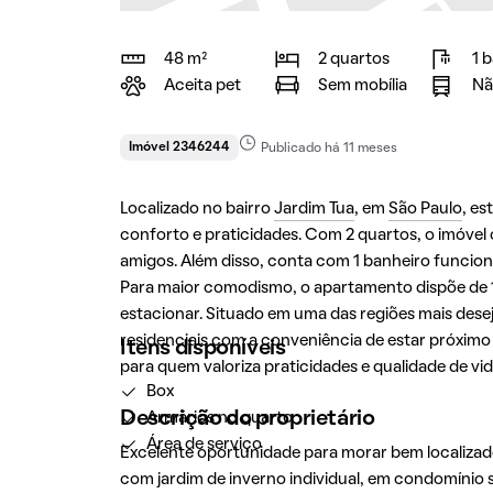
48 m²
2 quartos
1 
Aceita pet
Sem mobília
Nã
Imóvel 2346244
Publicado há 11 meses
Localizado no bairro
Jardim Tua
, em
São Paulo
, e
conforto e praticidades. Com 2 quartos, o imóvel 
amigos. Além disso, conta com 1 banheiro funciona
Para maior comodismo, o apartamento dispõe de 1
estacionar. Situado em uma das regiões mais dese
residenciais com a conveniência de estar próximo a
Itens disponíveis
para quem valoriza praticidades e qualidade de v
Box
Descrição do proprietário
Armários no quarto
Área de serviço
Excelente oportunidade para morar bem localizad
com jardim de inverno individual, em condomínio