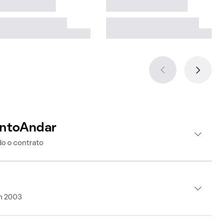
intoAndar
o o contrato
em 2003