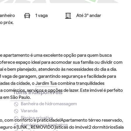
banheiro
1 vaga
Até 3° andar
o próx.
ste apartamento é uma excelente opção para quem busca
oferece espaço ideal para acomodar sua família ou dividir com
l e bem planejado, atendendo às necessidades do dia a dia.
 vaga de garagem, garantindo segurança e facilidade para
jadas da cidade, o
Jardim Tua
combina tranquilidades
 comércios, serviços e opções de lazer. Este imóvel é perfeito
Itens indisponíveis
ida em
São Paulo
.
Banheira de hidromassagem
Varanda
Piscina privativa
o, com conforto e praticidade!Apartamento térreo reservado,
Armários nos banheiros
 seguro e [LINK_REMOVIDO]ísticas do imóvel:2 dormitóriosSala