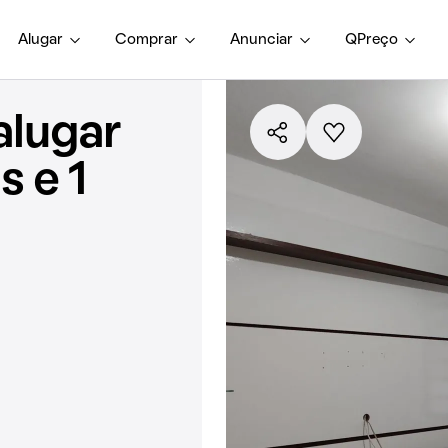
Alugar
Comprar
Anunciar
QPreço
alugar
 e 1