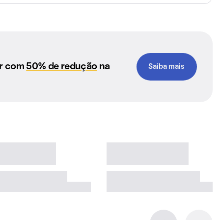
ar com
50% de redução
na
Saiba mais