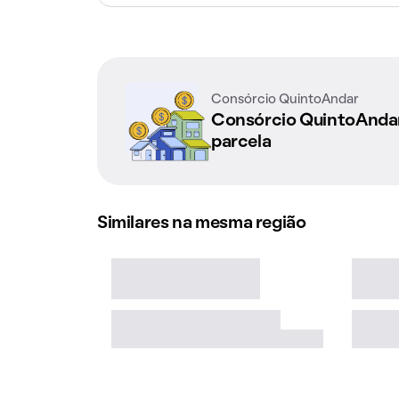
Consórcio QuintoAndar
Consórcio QuintoAnd
parcela
Similares na mesma região