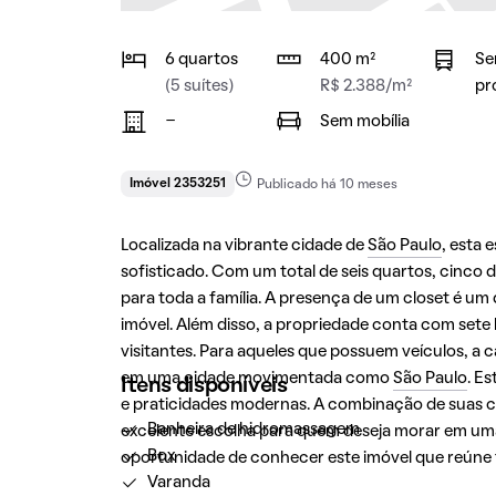
6 quartos
400 m²
Se
(5 suítes)
R$ 2.388/m²
pr
-
Sem mobília
Imóvel 2353251
Publicado há 10 meses
Localizada na vibrante cidade de
São Paulo
, esta 
sofisticado. Com um total de seis quartos, cinco 
para toda a família. A presença de um closet é um 
imóvel. Além disso, a propriedade conta com set
visitantes. Para aqueles que possuem veículos, a 
em uma cidade movimentada como
São Paulo
. E
Itens disponíveis
e praticidades modernas. A combinação de suas ca
Banheira de hidromassagem
excelente escolha para quem deseja morar em uma 
Box
oportunidade de conhecer este imóvel que reúne 
Varanda