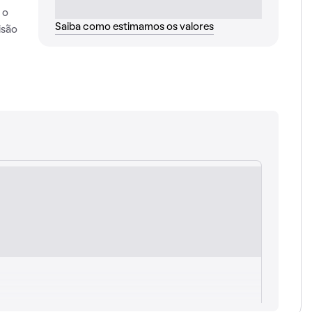
 o
Saiba como estimamos os valores
isão