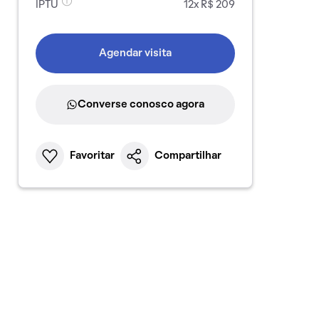
IPTU
12x R$ 209
Agendar visita
Converse conosco agora
Favoritar
Compartilhar