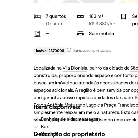
7 quartos
183 m²
Se
(1 suíte)
R$ 3.880/m²
pr
-
Sem mobília
Imóvel 2370008
Publicado há 11 meses
Localizada na
Vila Dionisia
, bairro da cidade de
São
construída, proporcionando espaço e conforto par
busca um imóvel que atenda às necessidades de u
espaços adicionais. A região é bem servida por opç
que garante acesso rápido a cuidados de saúde. Pa
Praça Antônia Maturano Lago e a Praça Francisco 
Itens disponíveis
simplesmente relaxar em meio à natureza. Esta ca
Banheira de hidromassagem
localização prática e agradável, sendo uma excel
Box
Descrição do proprietário
Varanda