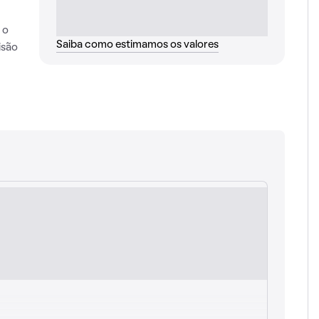
 o
Saiba como estimamos os valores
isão