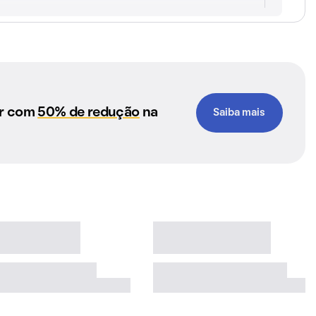
ar com
50% de redução
na
Saiba mais