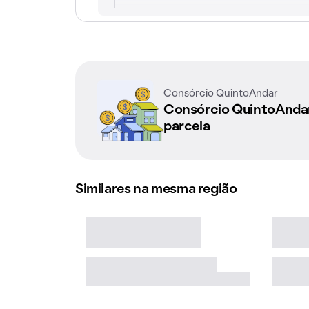
Consórcio QuintoAndar
Consórcio QuintoAnd
parcela
Similares na mesma região