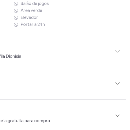
Salão de jogos
Área verde
Elevador
Portaria 24h
la Dionisia
oria gratuita para compra