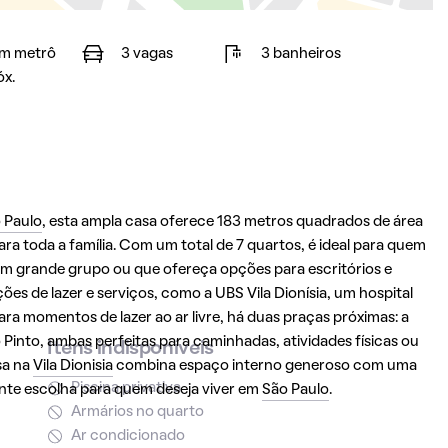
m metrô
3 vagas
3 banheiros
óx.
 Paulo
, esta ampla casa oferece 183 metros quadrados de área
a toda a família. Com um total de 7 quartos, é ideal para quem
m grande grupo ou que ofereça opções para escritórios e
ões de lazer e serviços, como a UBS Vila Dionísia, um hospital
ra momentos de lazer ao ar livre, há duas praças próximas: a
Pinto, ambas perfeitas para caminhadas, atividades físicas ou
Itens indisponíveis
sa na
Vila Dionisia
combina espaço interno generoso com uma
Piscina privativa
ente escolha para quem deseja viver em
São Paulo
.
Armários no quarto
Ar condicionado