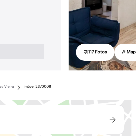
117 Fotos
Map
s Vieira
Imóvel 2370008