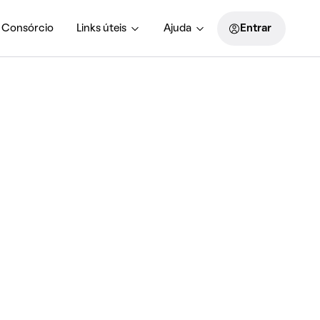
Consórcio
Links úteis
Ajuda
Entrar