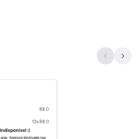
R$ 0
12x R$ 0
indisponível :(
upe, temos imóveis na