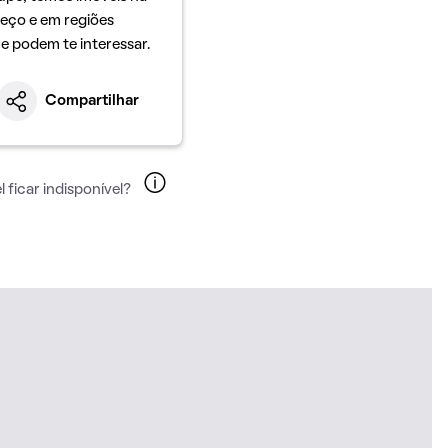
eço e em regiões
ue podem te interessar.
Compartilhar
 ficar indisponível?