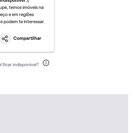
indisponível :(
upe, temos imóveis na
eço e em regiões
ue podem te interessar.
Compartilhar
 ficar indisponível?