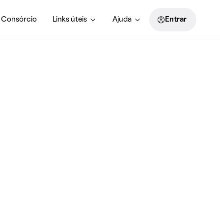
Consórcio
Links úteis
Ajuda
Entrar