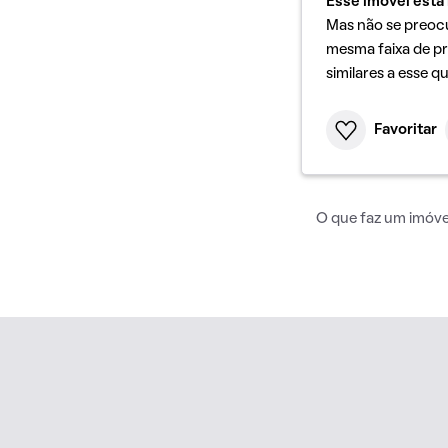
Esse imóvel está 
Mas não se preoc
mesma faixa de pr
similares a esse q
Favoritar
O que faz um imóvel