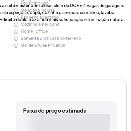
Fogão incluso
o a suíte máster com closet além de DCE e 4 vagas de garagem.
Geladeira inclusa
ala espaçosa, copa, cozinha planejada, escritório, lavabo,
Banheiro adaptado
direito duplo traz ainda mais sofisticação e iluminação natural.
Cozinha americana
Home-office
Somente uma casa no terreno
Garden/Área Privativa
Faixa de preço estimada