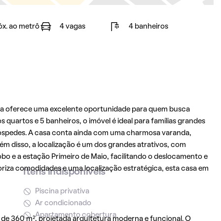
óx. ao metrô
4 vagas
4 banheiros
asa oferece uma excelente oportunidade para quem busca
quartos e 5 banheiros, o imóvel é ideal para famílias grandes
hóspedes. A casa conta ainda com uma charmosa varanda,
ém disso, a localização é um dos grandes atrativos, com
o e a estação Primeiro de Maio, facilitando o deslocamento e
riza comodidades e uma localização estratégica, esta casa em
Itens indisponíveis
Piscina privativa
Ar condicionado
Apartamento cobertura
 de 360 m², projetada arquitetura moderna e funcional. O