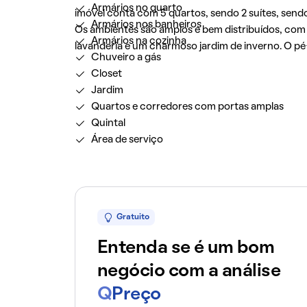
Armários no quarto
imóvel conta com 5 quartos, sendo 2 suítes, send
Armários nos banheiros
Os ambientes são amplos e bem distribuídos, com s
Armários na cozinha
lavanderia e um charmoso jardim de inverno. O pé-
Chuveiro a gás
Closet
Jardim
Quartos e corredores com portas amplas
Quintal
Área de serviço
Gratuito
Entenda se é um bom
negócio com a análise
Q
Preço