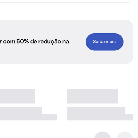
ar com
50% de redução
na
Saiba mais