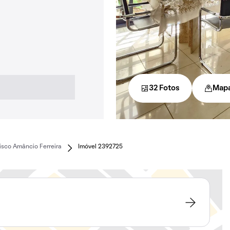
32 Fotos
Map
isco Amâncio Ferreira
Imóvel 2392725