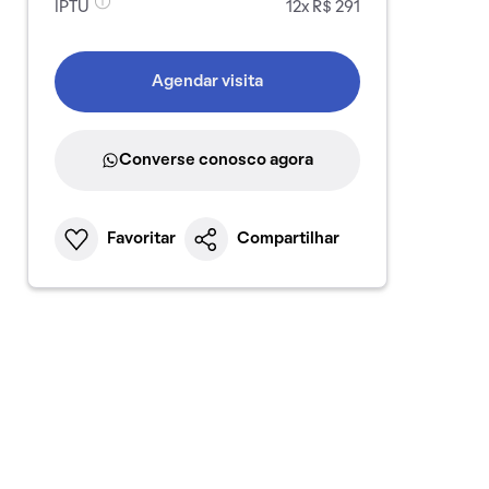
IPTU
12x R$ 291
Agendar visita
Converse conosco agora
Favoritar
Compartilhar