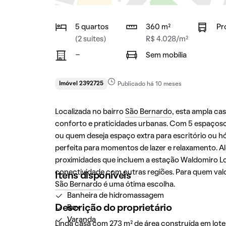
5 quartos
360 m²
Pr
(2 suítes)
R$ 4.028/m²
-
Sem mobília
Imóvel 2392725
Publicado há 10 meses
Localizada no bairro
São Bernardo
, esta ampla c
conforto e praticidades urbanas. Com 5 espaçosos 
ou quem deseja espaço extra para escritório ou 
perfeita para momentos de lazer e relaxamento. Al
proximidades que incluem a estação Waldomiro Lob
conectividade com outras regiões. Para quem valo
Itens disponíveis
São Bernardo
é uma ótima escolha.
Banheira de hidromassagem
Descrição do proprietário
Box
Varanda
Linda casa com 273 m² de área construída em lote