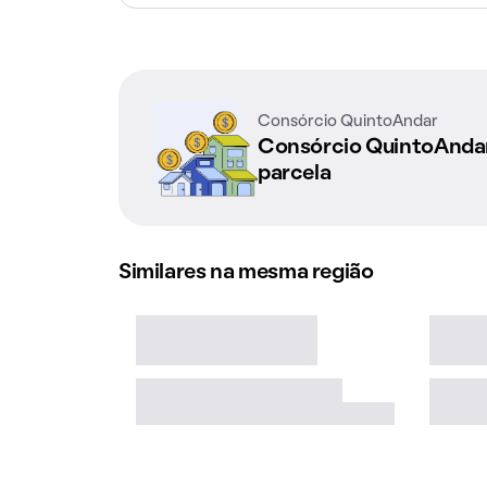
Consórcio QuintoAndar
Consórcio QuintoAnd
parcela
Similares na mesma região