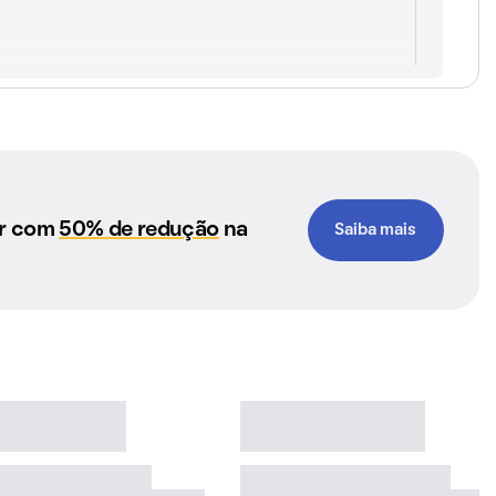
ar com
50% de redução
na
Saiba mais