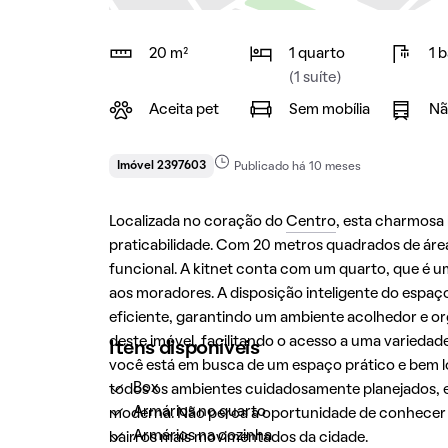
20 m²
1 quarto
1 
(1 suíte)
Aceita pet
Sem mobília
Nã
Imóvel 2397603
Publicado há 10 meses
Localizada no coração do
Centro
, esta charmosa
praticabilidade. Com 20 metros quadrados de áre
funcional. A kitnet conta com um quarto, que é 
aos moradores. A disposição inteligente do espaç
eficiente, garantindo um ambiente acolhedor e org
deste imóvel, facilitando o acesso a uma variedade
Itens disponíveis
você está em busca de um espaço prático e bem lo
Box
todos os ambientes cuidadosamente planejados, el
Armários no quarto
moderna. Não perca a oportunidade de conhecer 
Armários na cozinha
bairros mais movimentados da cidade.