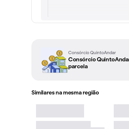
Consórcio QuintoAndar
Consórcio QuintoAnd
parcela
Similares na mesma região