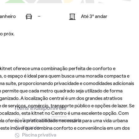
banheiro
-
Até 3° andar
o próx.
 kitnet oferece uma combinação perfeita de conforto e
a, o espaço é ideal para quem busca uma moradia compacta e
uma suíte, proporcionando privacidade e comodidades adicionais
o permite que cada metro quadrado seja utilizado de forma
anizado. A localização central é um dos grandes atrativos
 de serviços, comércio, transporte público e opções de lazer. Se
Itens indisponíveis
calizado, esta kitnet no
Centro
é uma excelente opção. Com
Banheira de hidromassagem
a oferece a praticabilidade necessária para uma vida urbana
Varanda
este imóvel que combina conforto e conveniência em um dos
Piscina privativa