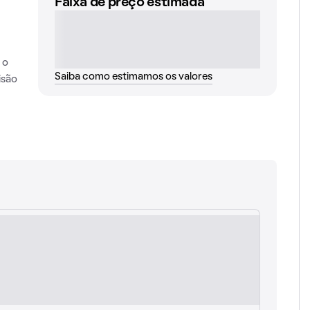
Faixa de preço estimada
 o
Saiba como estimamos os valores
isão