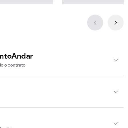
intoAndar
o o contrato