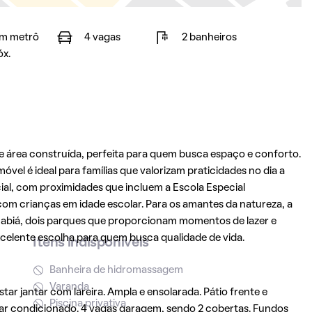
m metrô
4 vagas
2 banheiros
óx.
 área construída, perfeita para quem busca espaço e conforto.
óvel é ideal para famílias que valorizam praticidades no dia a
cial, com proximidades que incluem a Escola Especial
 com crianças em idade escolar. Para os amantes da natureza, a
Sabiá, dois parques que proporcionam momentos de lazer e
celente escolha para quem busca qualidade de vida.
Itens indisponíveis
Banheira de hidromassagem
Varanda
star jantar com lareira. Ampla e ensolarada. Pátio frente e
Piscina privativa
 ar condicionado. 4 vagas garagem, sendo 2 cobertas. Fundos