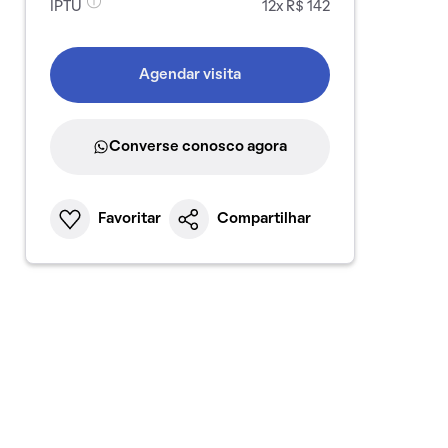
IPTU
12x R$ 142
Agendar visita
Converse conosco agora
Favoritar
Compartilhar