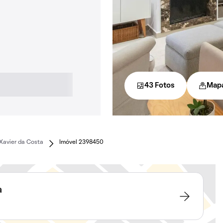
43 Fotos
Map
Xavier da Costa
Imóvel 2398450
a