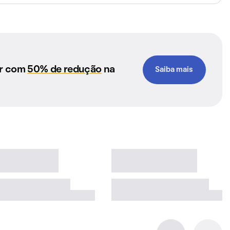
ar com
50% de redução
na
Saiba mais