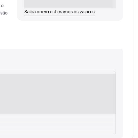
 o
Saiba como estimamos os valores
isão