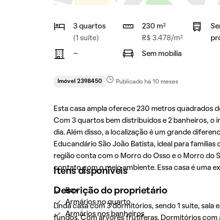
3 quartos
230 m²
Se
(1 suíte)
R$ 3.478/m²
pr
-
Sem mobília
Imóvel 2398450
Publicado há 10 meses
Esta casa ampla oferece 230 metros quadrados de
Com 3 quartos bem distribuídos e 2 banheiros, o im
dia. Além disso, a localização é um grande diferen
Educandário São João Batista, ideal para famílias
região conta com o Morro do Osso e o Morro do 
contato com o meio ambiente. Essa casa é uma ex
Itens disponíveis
Descrição do proprietário
Box
Armários no quarto
Linda casa com 3 dormitórios, sendo 1 suíte, sala e
Armários nos banheiros
fundos. Com árvores frutíferas. Dormitórios com