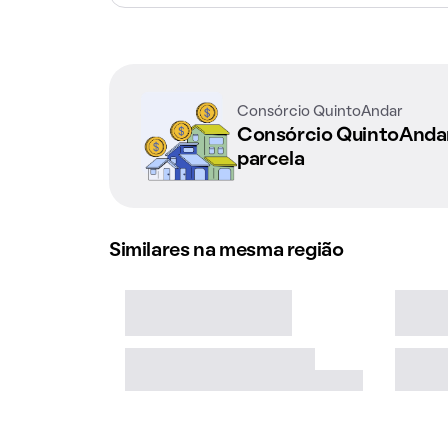
Consórcio QuintoAndar
Consórcio QuintoAnd
parcela
Similares na mesma região